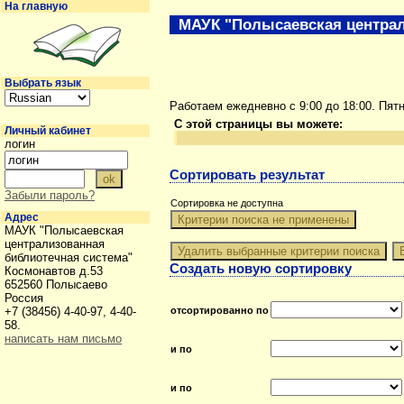
На главную
МАУК "Полысаевская централ
Выбрать язык
Работаем ежедневно с 9:00 до 18:00. Пят
С этой страницы вы можете:
Личный кабинет
логин
Сортировать результат
Забыли пароль?
Сортировка не доступна
Адрес
МАУК "Полысаевская
централизованная
библиотечная система"
Создать новую сортировку
Космонавтов д.53
652560 Полысаево
Россия
отсортированно по
+7 (38456) 4-40-97, 4-40-
58.
написать нам письмо
и по
и по