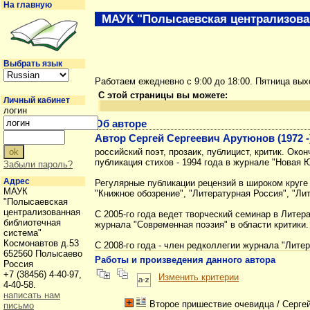
На главную
МАУК "Полысаевская централизова
Выбрать язык
Работаем ежедневно с 9:00 до 18:00. Пятница вы
С этой страницы вы можете:
Личный кабинет
логин
Об авторе
Автор Сергей Сергеевич Арутюнов (1972 -
российский поэт, прозаик, публицист, критик. Око
публикация стихов - 1994 года в журнале "Новая 
Забыли пароль?
Адрес
Регулярные публикации рецензий в широком круге 
МАУК
"Книжное обозрение", "Литературная Россия", "Лит
"Полысаевская
централизованная
С 2005-го года ведет творческий семинар в Литер
библиотечная
журнала "Современная поэзия" в области критики.
система"
Космонавтов д.53
С 2008-го года - член редколлегии журнала "Литер
652560 Полысаево
Работы и произведения данного автора
Россия
+7 (38456) 4-40-97,
Изменить критерии
4-40-58.
написать нам
Второе пришествие очевидца
/ Серге
письмо