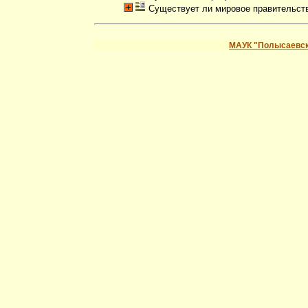
Существует ли мировое правительст
МАУК "Полысаевск