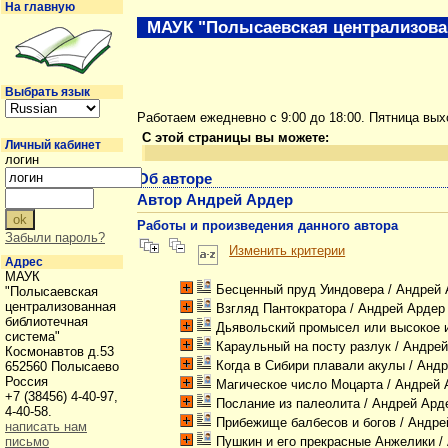
На главную
МАУК "Полысаевская централизова
Выбрать язык
Работаем ежедневно с 9:00 до 18:00. Пятница вы
С этой страницы вы можете:
Личный кабинет
логин
Об авторе
Автор Андрей Ардер
Работы и произведения данного автора
Забыли пароль?
Изменить критерии
Адрес
МАУК
Бесценный пруд Уиндовера
/ Андрей
"Полысаевская
централизованная
Взгляд Пантократора
/ Андрей Арде
библиотечная
Дьявольский промысел или высокое 
система"
Караульный на посту разлук
/ Андре
Космонавтов д.53
Когда в Сибири плавали акулы
/ Анд
652560 Полысаево
Россия
Магическое число Моцарта
/ Андрей
+7 (38456) 4-40-97,
Послание из палеолита
/ Андрей Ар
4-40-58.
Прибежище балбесов и богов
/ Андре
написать нам
письмо
Пушкин и его прекрасные Анжелики
/