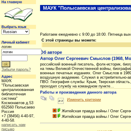
На главную
МАУК "Полысаевская централизова
Выбрать язык
Работаем ежедневно с 9:00 до 18:00. Пятница вы
С этой страницы вы можете:
Личный кабинет
логин
Об авторе
Автор Олег Сергеевич Смыслов (1968, Мо
российский военный писатель, фолк-историк, биог
на темы Великой Отечественной войны, биографий 
Забыли пароль?
военных печатных изданиях. Олег Смыслов в 1989
Адрес
воздушную академию. Служил в истребительно-ав
МАУК
ПВО. География службы: Крым, Тверская область,
"Полысаевская
проходил службу на командном пункте…
централизованная
Работы и произведения данного автора
библиотечная
система"
Изменить критерии
Космонавтов д.53
652560 Полысаево
Житейская правда войны
/ Олег Серг
Россия
+7 (38456) 4-40-97,
Житейская правда войны
/ Олег Серг
4-40-58.
написать нам
письмо