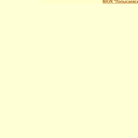
МАУК "Полысаевск