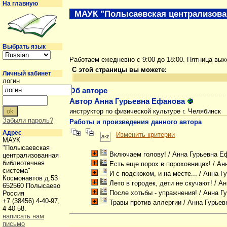
На главную
МАУК "Полысаевская централизова
Выбрать язык
Работаем ежедневно с 9:00 до 18:00. Пятница вы
С этой страницы вы можете:
Личный кабинет
логин
Об авторе
Автор Анна Гурьевна Ефанова
инструктор по физической культуре г. Челябинск
Забыли пароль?
Работы и произведения данного автора
Адрес
Изменить критерии
МАУК
"Полысаевская
Включаем голову!
/ Анна Гурьевна 
централизованная
библиотечная
Есть еще порох в пороховницах!
/ Ан
система"
И с подскоком, и на месте...
/ Анна Г
Космонавтов д.53
Лето в городек, дети не скучают!
/ Ан
652560 Полысаево
После хотьбы - упражнения!
/ Анна Г
Россия
+7 (38456) 4-40-97,
Травы против аллергии
/ Анна Гурье
4-40-58.
написать нам
письмо