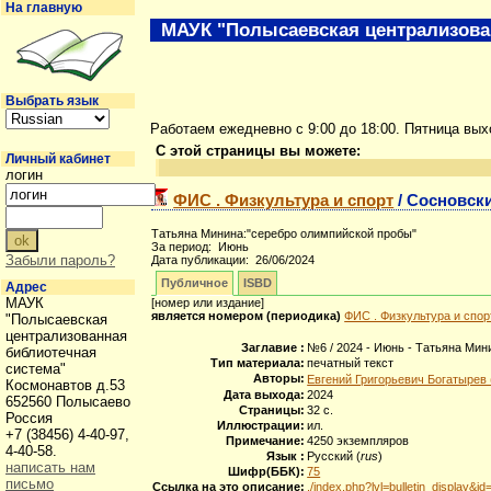
На главную
МАУК "Полысаевская централизова
Выбрать язык
Работаем ежедневно с 9:00 до 18:00. Пятница вы
С этой страницы вы можете:
Личный кабинет
логин
ФИС . Физкультура и спорт
/ Сосновски
Татьяна Минина:"серебро олимпийской пробы"
За период: Июнь
Забыли пароль?
Дата публикации: 26/06/2024
Публичное
ISBD
Адрес
МАУК
[номер или издание]
является номером (периодика)
ФИС . Физкультура и спор
"Полысаевская
централизованная
Заглавие :
№6 / 2024 - Июнь - Татьяна Мин
библиотечная
Тип материала:
печатный текст
система"
Авторы:
Евгений Григорьевич Богатырев
Космонавтов д.53
Дата выхода:
2024
652560 Полысаево
Страницы:
32 с.
Россия
Иллюстрации:
ил.
+7 (38456) 4-40-97,
Примечание:
4250 экземпляров
4-40-58.
Язык :
Русский (
rus
)
написать нам
Шифр(ББК):
75
письмо
Ссылка на это описание:
./index.php?lvl=bulletin_display&i