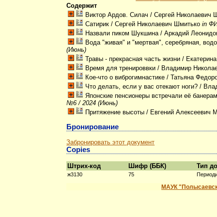
Содержит
Виктор Ардов. Силач
/ Сергей Николаевич
Сатирик
/ Сергей Николаевич Шмитько
in Ф
Назвали пиком Шукшина
/ Аркадий Леонид
Вода "живая" и "мертвая", серебряная, вод
(Июнь)
Травы - прекрасная часть жизни
/ Екатерин
Время для тренироввки
/ Владимир Никола
Кое-что о виброгимнастике
/ Татьяна Федор
Что делать, если у вас отекают ноги?
/ Вла
Японские пенсионеры встречали её банерам
№6 / 2024 (Июнь)
Притяжение высоты
/ Евгений Алексеевич 
Бронирование
Забронировать этот документ
Copies
Штрих-код
Шифр (ББК)
Тип д
ж3130
75
Период
МАУК "Полысаевск