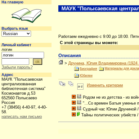
На главную
МАУК "Полысаевская централ
Выбрать язык
Работаем ежедневно с 9:00 до 18:00. Пят
С этой страницы вы можете:
Личный кабинет
логин
Описания
>
Друнина, Юлия Владимировна (1924 -
Забыли пароль?
Материалы для доклад
Биография
Адрес
Юбилеи
МАУК "Полысаевская
централизованная
Изменить критерии
библиотечная система"
Космонавтов д.53
Родом не из детства - из вой
652560 Полысаево
Россия
"...Со времен Батыя уменье 
+7 (38456) 4-40-97, 4-40-
Судный час Юлии Друниной
/
58.
Тайны политических убийств
/
написать нам письмо