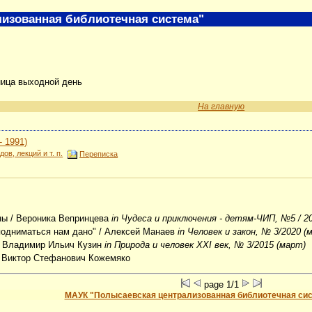
изованная библиотечная система"
ница выходной день
На главную
 1991)
ов, лекций и т. п.
Переписка
ны
/ Вероника Вепринцева
in Чудеса и приключения - детям-ЧИП, №5 / 2
подниматься нам дано"
/ Алексей Манаев
in Человек и закон, № 3/2020 (
 Владимир Ильич Кузин
in Природа и человек XXI век, № 3/2015 (март)
 Виктор Стефанович Кожемяко
page 1/1
МАУК "Полысаевская централизованная библиотечная си