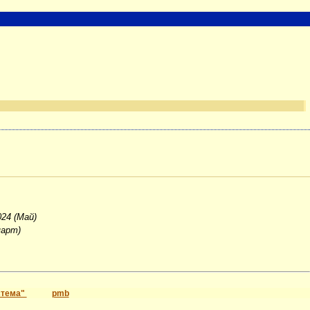
024 (Май)
март)
стема"
pmb