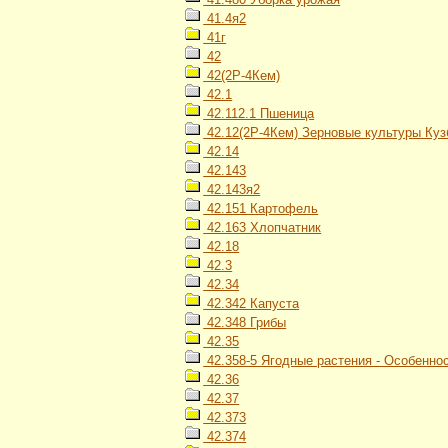
41.4я2
41г
42
42(2Р-4Кем)
42.1
42.112.1 Пшеница
42.12(2Р-4Кем) Зерновые культуры Куз
42.14
42.143
42.143я2
42.151 Картофель
42.163 Хлопчатник
42.18
42.3
42.34
42.342 Капуста
42.348 Грибы
42.35
42.358-5 Ягодные растения - Особенн
42.36
42.37
42.373
42.374