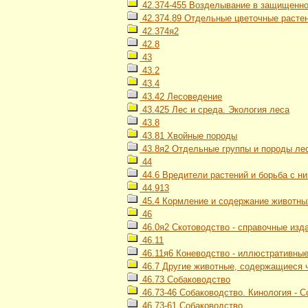
42.374-455 Возделывание в защищенно
42.374.89 Отдельные цветочные расте
42.374я2
42.8
43
43.2
43.4
43.42 Лесоведение
43.425 Лес и среда. Экология леса
43.8
43.81 Хвойные породы
43.8я2 Отдельные группы и породы лес
44
44.6 Вредители растений и борьба с н
44.913
45.4 Кормление и содержание животны
46
46.0я2 Скотоводство - справочные изд
46.11
46.11я6 Коневодство - иллюстративные
46.7 Другие животные, содержащиеся 
46.73 Собаководство
46.73-46 Собаководство. Кинология - 
46.73-61 Собаководство