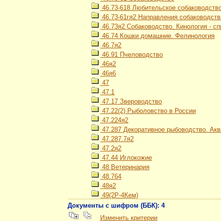
46.73-618 Любительское собаководство
46.73-61гя2 Направления собаководства
46.73я2 Собаководство. Кинология - с
46.74 Кошки домашние. Фелинология
46.7я2
46.91 Пчеловодство
46я2
46я6
47
47.1
47.17 Звероводство
47.22(2) Рыболовство в России
47.224я2
47.287 Декоративное рыбоводство. Ак
47.287.7я2
47.2я2
47.44 Иглокожие
48 Ветеринария
48.764
48я2
49(2Р-4Кем)
Документы с шифром (ББК): 4
Изменить критерии