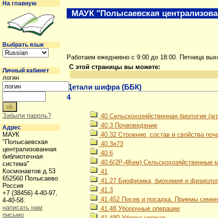
На главную
МАУК "Полысаевская централизова
Выбрать язык
Работаем ежедневно с 9:00 до 18:00. Пятница вы
С этой страницы вы можете:
Личный кабинет
логин
Детали шифра (ББК)
4
Забыли пароль?
40 Сельскохозяйственная биология (аг
40.3 Почвоведение
Адрес
МАУК
40.32 Строение, состав и свойства поч
"Полысаевская
40.3я73
централизованная
40.6
библиотечная
40.6(2Р-4Кем) Сельскохозяйственные 
система"
Космонавтов д.53
41
652560 Полысаево
41.27 Биофизика, биохимия и физиолог
Россия
41.3
+7 (38456) 4-40-97,
41.452 Посев и посадка. Приемы семенн
4-40-58.
написать нам
41.48 Уборочные операции
письмо
41.480 Уборка урожая