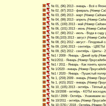
№ 01, (96) 2013 - январь - Всё о Япо
№ 02, (97) 2013 - февраль
(Номер Сад
№ 03, (98) 2013 - март
(Номер Садовн
№ 04, (99) 2013 - апрель
(Номер Садо
№ 05, (100) 2013 - май
(Номер Садовн
№ 06, (101) 2013 - июнь
(Номер Садов
№ 07, (90) 2012 - июль - Вода в саду
№ 08,(103) 2013 - август
(Номер Садо
№ 08, (91) 2012 - август - Плодовый 
№ 09, (104) 2013 - сентябрь - ЦВЕТЫ
№ 09, (92) 2012 - сентябрь - Цветы - 
№1 / 2009 - Январь - Дикий зубр
(Ном
№1/2011 - Январь
(Номер Приусадебно
№1 / 2011 - Январь - Как понять крол
№ 1/2020 - январь
(Номер Приусадебно
№1 / 2020 - Январь - Пушистый поляр
№ 1, (259) 2009 - январь
(Номер Приус
№ 1, (415) 2022 - январь
(Номер Приус
№ 10, (105) 2013 - октябрь - Тёплый 
№ 10/2008 - октябрь - КОТЫ восходя
№10 / 2009 - Октябрь - Ухаживаем за
№ 10/2011 - октябрь
(Номер Приусадеб
№ 10 (376) / 2018 - Октябрь
(Номер Пр