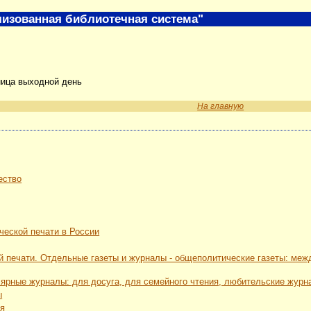
изованная библиотечная система"
ница выходной день
На главную
ество
ческой печати в России
й печати. Отдельные газеты и журналы - общеполитические газеты: ме
лярные журналы: для досуга, для семейного чтения, любительские журн
ы
ия