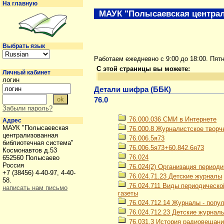
На главную
МАУК "Полысаевская централ
Выбрать язык
Работаем ежедневно с 9:00 до 18:00. Пят
С этой страницы вы можете:
Личный кабинет
логин
Детали шифра (ББК)
76.0
Забыли пароль?
76.000.036 СМИ в Интернете
Адрес
МАУК "Полысаевская
76.000.8 Журналистское творч
централизованная
76.006.5я73
библиотечная система"
76.006.5я73+60.842.6я73
Космонавтов д.53
76.024
652560 Полысаево
Россия
76.024(2) Организация периоди
+7 (38456) 4-40-97, 4-40-
76.024.71.23 Детские журналы
58.
76.024.711 Виды периодическо
написать нам письмо
газеты
76.024.712.14 Журналы - попу
76.024.712.23 Детские журнал
76.031.3 История радиовещан