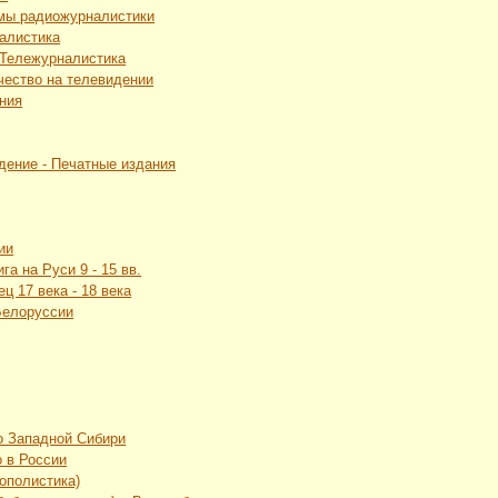
рмы радиожурналистики
алистика
 Тележурналистика
чество на телевидении
ения
дение - Печатные издания
ии
га на Руси 9 - 15 вв.
ц 17 века - 18 века
Белоруссии
о Западной Сибири
 в России
ополистика)