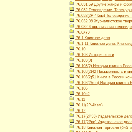
76.031.59 Другие жанры и фо
76.032 Телевидение. Тележурн
76.032(2Р-4Кем) Телевидение.
76.032.08 Журналистское твор
76.032.4 организация телевид
76.0я73
76.1 Книжное дело
76.1,11 Книжное дело. Книгове
76.10
76.103 История книги
76.103(0)
76.103(2) История книги в Росс
76.103(2)42 Письменность и кни
76.103(2)51 Книга в России коне
76.103(2Бел) История книги в 
76.106
76.10я2
76.11
76.11(2Р-4Кем)
76.12
76.17(2Р53) Издательское дел
76.17(2Рос) Издательское дело
76.18 Книжная торговля (библи