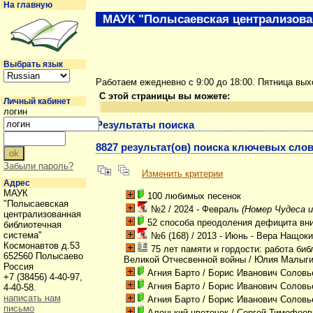
На главную
МАУК "Полысаевская централизова
Выбрать язык
Работаем ежедневно с 9:00 до 18:00. Пятница вы
С этой страницы вы можете:
Личный кабинет
логин
Результаты поиска
8827 результат(ов) поиска ключевых слов
Забыли пароль?
Изменить критерии
Адрес
МАУК
100 любимых песенок
"Полысаевская
№2 / 2024 - Февраль
(Номер Чудеса и
централизованная
52 способа преодоления дефицита вни
библиотечная
система"
№6 (168) / 2013 - Июнь - Вера Нащок
Космонавтов д.53
75 лет памяти и гордости: работа б
652560 Полысаево
Великой Отчесвенной войны
/ Юлия Малыг
Россия
Агния Барто
/ Борис Иванович Соловь
+7 (38456) 4-40-97,
Агния Барто
/ Борис Иванович Соловь
4-40-58.
написать нам
Агния Барто
/ Борис Иванович Соловь
письмо
Аленький цветочек
/ Сергей Тимофеев