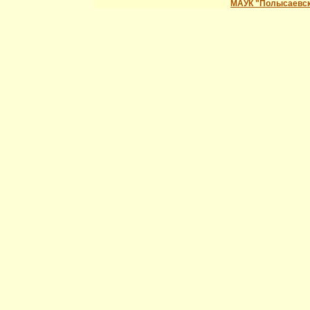
МАУК "Полысаевск