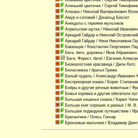
Аленький цветочек
/ Сергей Тимофеев
Алешка
/ Николай Валерьянович Волк
Амур и соловей
/ Дональд Биссет
Анекдоты с героями мультиков
Апрельские шутки
/ Николай Иванови
Аркадий Гайдар и Николай Островски
Аркадий Гайдар
/ Нина Николаевна О
Бакенщик
/ Константин Георгиевич Па
Беги, беги, дорожка
/ Яков Абрамович
Беги, Форест, беги!
/ Евгения Алекса
Безжалостная красавица
/ Джон Китс
Белоснежка
/ братья Гримм
Белый пудель
/ Александр Иванович 
Беспризорная кошка
/ Борис Степанов
Бобры и другие речные животные
/ Фр
Божья коровка и другие обитатели луг
Большая кошачья сказка
/ Карел Чапе
Больше книг хороших и разных
/ М. В
Большое подводное путешествие
/ Ир
Бригантина
/ Олесь Гончар
Бронзовые мальчики
/ Владимир Дмит