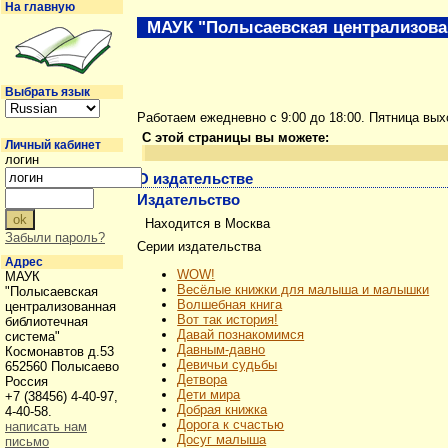
На главную
МАУК "Полысаевская централизова
Выбрать язык
Работаем ежедневно с 9:00 до 18:00. Пятница вы
С этой страницы вы можете:
Личный кабинет
логин
О издательстве
Издательство
Находится в Москва
Забыли пароль?
Серии издательства
Адрес
WOW!
МАУК
Весёлые книжки для малыша и малышки
"Полысаевская
Волшебная книга
централизованная
Вот так история!
библиотечная
Давай познакомимся
система"
Давным-давно
Космонавтов д.53
Девичьи судьбы
652560 Полысаево
Детвора
Россия
Дети мира
+7 (38456) 4-40-97,
Добрая книжка
4-40-58.
Дорога к счастью
написать нам
Досуг малыша
письмо