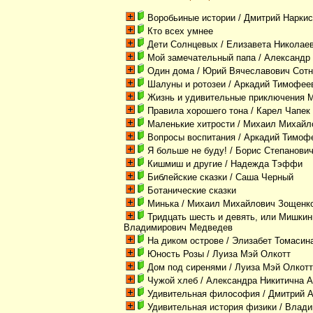
Воробьиные истории
/ Дмитрий Нарки
Кто всех умнее
Дети Солнцевых
/ Елизавета Николае
Мой замечательный папа
/ Александр
Один дома
/ Юрий Вячеславович Сотн
Шалуны и ротозеи
/ Аркадий Тимофее
Жизнь и удивительные приключения 
Правила хорошего тона
/ Карел Чапек
Маленькие хитрости
/ Михаил Михайл
Вопросы воспитания
/ Аркадий Тимоф
Я больше не буду!
/ Борис Степанови
Кишмиш и другие
/ Надежда Тэффи
Библейские сказки
/ Саша Черный
Ботанические сказки
Минька
/ Михаил Михайлович Зощенк
Тридцать шесть и девять, или Мишкин
Владимирович Медведев
На диком острове
/ Элизабет Томасин
Юность Розы
/ Луиза Мэй Олкотт
Дом под сиренями
/ Луиза Мэй Олкот
Чужой хлеб
/ Александра Никитична 
Удивительная философия
/ Дмитрий А
Удивительная история физики
/ Влади