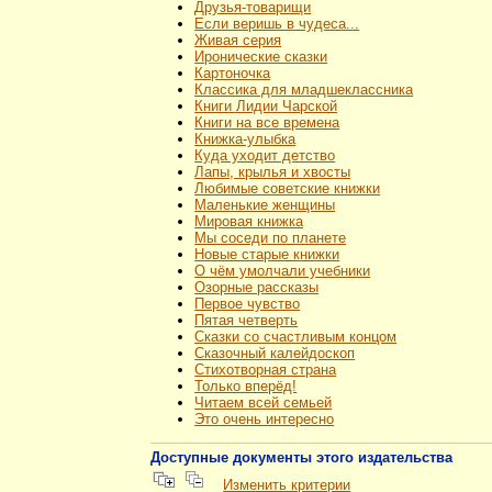
Друзья-товарищи
Если веришь в чудеса...
Живая серия
Иронические сказки
Картоночка
Классика для младшеклассника
Книги Лидии Чарской
Книги на все времена
Книжка-улыбка
Куда уходит детство
Лапы, крылья и хвосты
Любимые советские книжки
Маленькие женщины
Мировая книжка
Мы соседи по планете
Новые старые книжки
О чём умолчали учебники
Озорные рассказы
Первое чувство
Пятая четверть
Сказки со счастливым концом
Сказочный калейдоскоп
Стихотворная страна
Только вперёд!
Читаем всей семьей
Это очень интересно
Доступные документы этого издательства
Изменить критерии