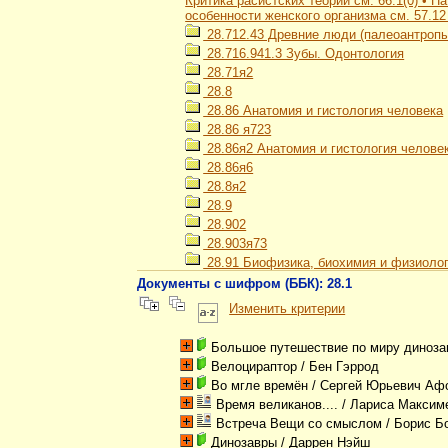
Критика расистских теорий см. 66.1(0) • 
особенности женского организма см. 57.12
28.712.43 Древние люди (палеоантропы
28.716.941.3 Зубы. Одонтология
28.71я2
28.8
28.86 Анатомия и гистология человека
28.86 я723
28.86я2 Анатомия и гистология челове
28.86я6
28.8я2
28.9
28.902
28.903я73
28.91 Биофизика, биохимия и физиолог
Документы с шифром (ББК): 28.1
Изменить критерии
Большое путешествие по миру диноза
Велоцираптор
/ Бен Гэррод
Во мгле времён
/ Сергей Юрьевич Аф
Время великанов....
/ Лариса Максим
Встреча Вещи со смыслом
/ Борис Б
Динозавры
/ Даррен Нэйш