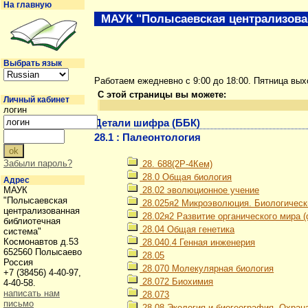
На главную
МАУК "Полысаевская централизова
Выбрать язык
Работаем ежедневно с 9:00 до 18:00. Пятница вы
С этой страницы вы можете:
Личный кабинет
логин
Детали шифра (ББК)
28.1 : Палеонтология
Забыли пароль?
28. 688(2Р-4Кем)
28.0 Общая биология
Адрес
МАУК
28.02 эволюционное учение
"Полысаевская
28.025я2 Микроэволюция. Биологически
централизованная
28.02я2 Развитие органического мира 
библиотечная
28.04 Общая генетика
система"
Космонавтов д.53
28.040.4 Генная инженерия
652560 Полысаево
28.05
Россия
28.070 Молекулярная биология
+7 (38456) 4-40-97,
28.072 Биохимия
4-40-58.
написать нам
28.073
письмо
28.08 Экология и биогеография. Охран