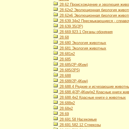
28.62 Происхождение и эволюция живо
28.62я2 Эволюционная биология живо
28.62я6 Эволюционная биология живот
28.639.34я2 Пресмыкающиеся - справо
28.639.35(2Р)
28.669.923.1 Органы обоняния
28.68
28.680 Экология животных
28.681 Экология животных
28.681я2
28.685
28.685(2Р-4Кем)
28.685(2Р5)
28.688
28.688(2Р-4Кем)
28.688.4 Редкие и исчезающие животн
28.688.4(2Р-4Кем)я2 Красные книги жи
28.688.4я2 Красные книги о животных
28.688я2
28.68я2
28.69
28.691.58 Насекомые
28.691.582.12 Стрекозы