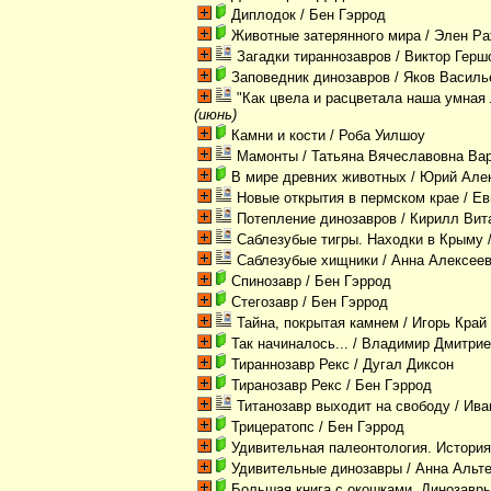
Диплодок
/ Бен Гэррод
Животные затерянного мира
/ Элен Ра
Загадки тираннозавров
/ Виктор Гер
Заповедник динозавров
/ Яков Василь
"Как цвела и расцветала наша умная 
(июнь)
Камни и кости
/ Роба Уилшоу
Мамонты
/ Татьяна Вячеславовна В
В мире древних животных
/ Юрий Але
Новые открытия в пермском крае
/ Е
Потепление динозавров
/ Кирилл Вит
Саблезубые тигры. Находки в Крыму
Саблезубые хищники
/ Анна Алексее
Спинозавр
/ Бен Гэррод
Стегозавр
/ Бен Гэррод
Тайна, покрытая камнем
/ Игорь Кра
Так начиналось...
/ Владимир Дмитрие
Тираннозавр Рекс
/ Дугал Диксон
Тиранозавр Рекс
/ Бен Гэррод
Титанозавр выходит на свободу
/ Ива
Трицератопс
/ Бен Гэррод
Удивительная палеонтология. История
Удивительные динозавры
/ Анна Альт
Большая книга с окошками. Динозавр