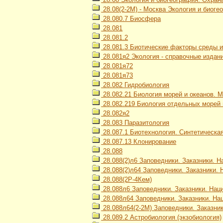
28.08(2-2М) - Москва Экология и биог
28.080.7 Биосфера
28.081
28.081.2
28.081.3 Биотические факторы среды и
28.081я2 Экология - справочные издан
28.081я72
28.081я73
28.082 Гидробиология
28.082.21 Биология морей и океанов. 
28.082.219 Биология отдельных морей 
28.082я2
28.083 Паразитология
28.087.1 Биотехнология. Синтетическа
28.087.13 Клонирование
28.088
28.088(2)л6 Заповедники. Заказники. 
28.088(2)л64 Заповедники. Заказники.
28.088(2Р-4Кем)
28.088л6 Заповедники. Заказники. Нац
28.088л64 Заповедники. Заказники. На
28.088л64(2-2М) Заповедники. Заказни
28.089.2 Астробиология (экзобиология)