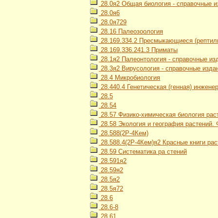
28.0я2 Общая биология - справочные и
28.0я6
28.0я729
28.16 Палеозоология
28.169.334.2 Пресмыкающиеся (рептил
28.169.336.241.3 Приматы
28.1я2 Палеонтология - справочные из
28.3я2 Вирусология - справочные изда
28.4 Микробиология
28.440.4 Генетическая (генная) инжене
28.5
28.54
28.57 Физико-химическая биология рас
28.58 Экология и география растений.
28.588(2Р-4Кем)
28.588.4(2Р-4Кем)я2 Красные книги ра
28.59 Систематика ра стений
28.591я2
28.59я2
28.5я2
28.5я72
28.6
28.6-8
28.61