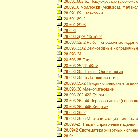
28.691.582.61 Чешуекрылые насекомые 
28.691.6 Моллюски (Mollusca). Малако
28.691.89 Насекомые
28.691.89я2
28.691.89я6
28.693
28.693.3(2Р-4Кем)я2
28.693.32я2 Рыбы - справочные издани
28.693.33я2 Земноводные - справочные
28.693.34
28.693.35 Птицы
28.693.35(2Р-4Кем)
28.693.353 Птицы. Орнитология
28.693.353.5 Летающие птицы
28.693.35я2 Птицы - справочные издан
28.693.36 Млекопитающие
28.693.362.423 Грызуны
28.693.362.44 Парнокопытные (парнопа
28.693.362.446 Хищные
28.693.36я2
28.693.36я6 Млекопитающие - иллюстр
28.693я2 Птицы - справочные издания
28.69я2 Систематика животных - справ
28.6г