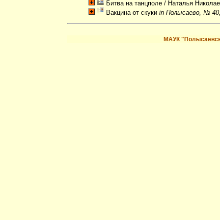
Битва на танцполе
/ Наталья Никола
Вакцина от скуки
in Полысаево, № 40,
МАУК "Полысаевск