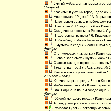
Зимний кубок: фонтан юмора и остр
(февраль)
Красивый и уютный город - дело общ
Моя любимая "Родина"
/ А. Марьяно
На вечернем сеансе, в небольшом го
Новоселье 2017 года
/ Любовь Иван
Объединены любовью к России
in Го
Плодотворная встреча
/ Л. Красильн
По барабану!
/ Мария Борисовна Ва
С музыкой в сердце и солнышком в 
(Ноябрь)
Слет молодых и активных
/ Юлия Ка
Снова в зале смех и шутки
/ Мария Б
Счастье там, где верность и любовь
/
Таланты на - гора!
in Полысаево, № 12
Уличное кино под открытым небом
/ 
2025 года (Июль)
Хлебная марка города
/ Елена Корне
Чтобы жила память!
/ Юлия Карвели
Эта "Родина" в нашем городе одна!
/ 
(Январь)
Юбилей молодого города
/ Юлия Кар
Артем, у которого все получится
/ Св
Архипелаг Гулаг
/ Александр Исаевич