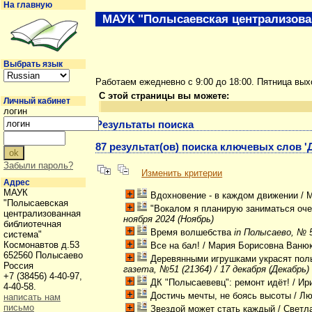
На главную
МАУК "Полысаевская централизова
Выбрать язык
Работаем ежедневно с 9:00 до 18:00. Пятница вы
С этой страницы вы можете:
Личный кабинет
логин
Результаты поиска
87 результат(ов) поиска ключевых слов '
Забыли пароль?
Изменить критерии
Адрес
МАУК
Вдохновение - в каждом движении
/ 
"Полысаевская
"Вокалом я планирую заниматься оче
централизованная
ноября 2024 (Ноябрь)
библиотечная
Время волшебства
in Полысаево, № 5
система"
Космонавтов д.53
Все на бал!
/ Мария Борисовна Ваню
652560 Полысаево
Деревянными игрушками украсят пол
Россия
газета, №51 (21364) / 17 декабря (Декабрь)
+7 (38456) 4-40-97,
ДК "Полысаевевц": ремонт идёт!
/ Ир
4-40-58.
Достичь мечты, не боясь высоты
/ Лю
написать нам
письмо
Звездой может стать каждый
/ Светл