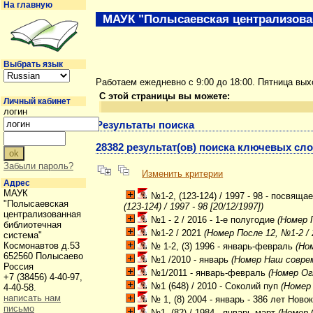
На главную
МАУК "Полысаевская централизова
Выбрать язык
Работаем ежедневно с 9:00 до 18:00. Пятница вы
С этой страницы вы можете:
Личный кабинет
логин
Результаты поиска
28382 результат(ов) поиска ключевых сл
Забыли пароль?
Изменить критерии
Адрес
МАУК
№1-2, (123-124) / 1997 - 98 - посвящ
"Полысаевская
(123-124) / 1997 - 98 [20/12/1997])
централизованная
№1 - 2 / 2016 - 1-е полугодие
(Номер 
библиотечная
№1-2 / 2021
(Номер После 12, №1-2 / 2
система"
Космонавтов д.53
№ 1-2, (3) 1996 - январь-февраль
(Ном
652560 Полысаево
№1 /2010 - январь
(Номер Наш совре
Россия
№1/2011 - январь-февраль
(Номер Ог
+7 (38456) 4-40-97,
№1 (648) / 2010 - Соколий пуп
(Номер 
4-40-58.
написать нам
№ 1, (8) 2004 - январь - 386 лет Ново
письмо
№1, (82) / 1984 - январь-март
(Номер 