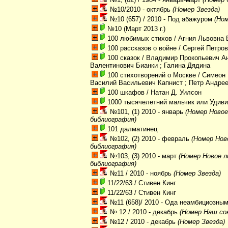
№10/2010 - октябрь
(Номер Звезда)
№10 (657) / 2010 - Под абажуром
(Ном
№10 (Март 2013 г.)
100 любимых стихов
/ Агния Львовна 
100 рассказов о войне
/ Сергей Петро
100 сказок
/ Владимир Прокопьевич Ан
Валентинович Бианки ; Галина Дядина
100 стихотворений о Москве
/ Симеон 
Василий Васильевич Капнист ; Петр Андре
100 шкафов
/ Натан Д. Уилсон
1000 тысячелетний мальчик или Удив
№101, (1) 2010 - январь
(Номер Новое
библиография)
101 далматинец
№102, (2) 2010 - февраль
(Номер Нов
библиография)
№103, (3) 2010 - март
(Номер Новое л
библиография)
№11 / 2010 - ноябрь
(Номер Звезда)
11/22/63
/ Стивен Кинг
11/22/63
/ Стивен Кинг
№11 (658)/ 2010 - Ода неамбициозны
№ 12 / 2010 - декабрь
(Номер Наш со
№12 / 2010 - декабрь
(Номер Звезда)