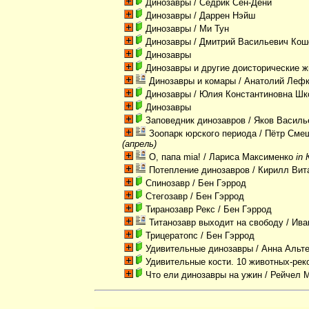
Динозавры
/ Седрик Сен-Дени
Динозавры
/ Даррен Нэйш
Динозавры
/ Ми Тун
Динозавры
/ Дмитрий Васильевич Кош
Динозавры
Динозавры и другие доисторические 
Динозавры и комары
/ Анатолий Леф
Динозавры
/ Юлия Константиновна Шк
Динозавры
Заповедник динозавров
/ Яков Василь
Зоопарк юрского периода
/ Пётр Сме
(апрель)
О, папа mia!
/ Лариса Максименко
in
Потепление динозавров
/ Кирилл Вит
Спинозавр
/ Бен Гэррод
Стегозавр
/ Бен Гэррод
Тиранозавр Рекс
/ Бен Гэррод
Титанозавр выходит на свободу
/ Ива
Трицератопс
/ Бен Гэррод
Удивительные динозавры
/ Анна Альт
Удивительные кости. 10 животных-ре
Что ели динозавры на ужин
/ Рейчел 