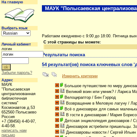
На главную
МАУК "Полысаевская централизова
Выбрать язык
Работаем ежедневно с 9:00 до 18:00. Пятница вы
С этой страницы вы можете:
Личный кабинет
логин
Результаты поиска
54 результат(ов) поиска ключевых слов 
Забыли пароль?
Изменить критерии
Адрес
МАУК
Большое путешествие по миру диноза
"Полысаевская
Великий воин или умник?
/ Лариса М
централизованная
Велоцираптор
/ Бен Гэррод
библиотечная
система"
Возвращение в Меловую лагуну
/ Ла
Космонавтов д.53
Всё о динозаврах для самых маленьк
652560 Полысаево
В гости в динозаврам
/ Мария Борис
Россия
Детская энциклопедия динозавров
/ С
+7 (38456) 4-40-97,
4-40-58.
Динозавров истребили пришельцы. З
написать нам
Динозавровы новости
/ Сергей Ильи
письмо