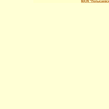
МАУК "Полысаевск