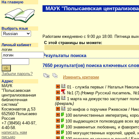
На главную
МАУК "Полысаевская централизова
Выбрать язык
Работаем ежедневно с 9:00 до 18:00. Пятница вы
С этой страницы вы можете:
Личный кабинет
логин
Результаты поиска
7650 результат(ов) поиска ключевых слов
Забыли пароль?
Изменить критерии
Адрес
МАУК
01 - служба первых
/ Наталья Никола
"Полысаевская
№1 (7)
(Номер Русский писатель, №1 (
централизованная
1 марта на дежурство заступает пол
библиотечная
(февраль)
система"
Космонавтов д.53
10 мифов о поручике Ржевском
/ Ник
652560 Полысаево
100 величественных императриц, коро
Россия
100 выдающихся полководцев всех в
+7 (38456) 4-40-97,
100 знаменитых любовниц, и фаворит
4-40-58.
написать нам
100 могущественных королей, царей, 
письмо
100 поделок из ненужных вещей
/ Еле