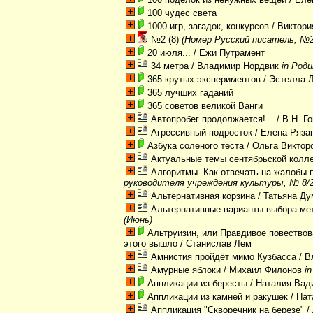
100 чудес света
1000 игр, загадок, конкурсов
/ Виктори
№2 (8)
(Номер Русский писатель, №2 (
20 июля...
/ Ежи Путрамент
34 метра
/ Владимир Нордвик
in Роди
365 крутых экспериментов
/ Эстелла 
365 лучших гаданий
365 советов великой Ванги
Автопробег продолжается!...
/ В.Н. Г
Агрессивный подросток
/ Елена Ряза
Азбука соленого теста
/ Ольга Виктор
Актуальные темы сентябрьской колл
Алгоритмы. Как отвечать на жалобы 
руководителя учреждения культуры, № 8/2
Альтернативная корзина
/ Татьяна Д
Альтернативные варианты выбора ме
(Июнь)
Альтруизин, или Правдивое повествов
этого вышло
/ Станислав Лем
Амнистия пройдёт мимо Кузбасса
/ В
Амурные яблоки
/ Михаил Филонов
i
Аппликации из бересты
/ Наталия Вад
Аппликации из камней и ракушек
/ Нат
Аппликация "Скворечник на березе"
/