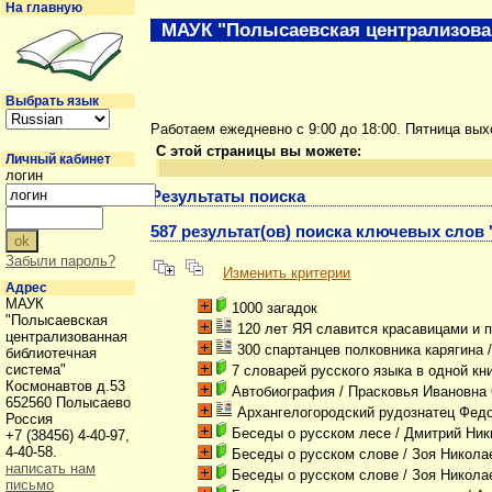
На главную
МАУК "Полысаевская централизова
Выбрать язык
Работаем ежедневно с 9:00 до 18:00. Пятница вы
С этой страницы вы можете:
Личный кабинет
логин
Результаты поиска
587 результат(ов) поиска ключевых слов 
Забыли пароль?
Изменить критерии
Адрес
МАУК
1000 загадок
"Полысаевская
120 лет ЯЯ славится красавицами и 
централизованная
300 спартанцев полковника карягина
/
библиотечная
система"
7 словарей русского языка в одной кн
Космонавтов д.53
Автобиография
/ Прасковья Ивановна
652560 Полысаево
Архангелогородский рудознатец Фед
Россия
Беседы о русском лесе
/ Дмитрий Ник
+7 (38456) 4-40-97,
4-40-58.
Беседы о русском слове
/ Зоя Никола
написать нам
Беседы о русском слове
/ Зоя Никола
письмо