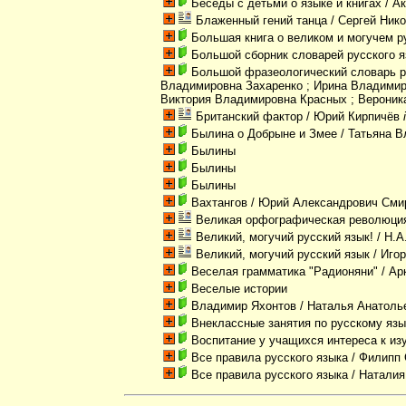
Беседы с детьми о языке и книгах
/ А
Блаженный гений танца
/ Сергей Ник
Большая книга о великом и могучем р
Большой сборник словарей русского я
Большой фразеологический словарь р
Владимировна Захаренко ; Ирина Владимир
Виктория Владимировна Красных ; Вероник
Британский фактор
/ Юрий Кирпичёв
Былина о Добрыне и Змее
/ Татьяна 
Былины
Былины
Былины
Вахтангов
/ Юрий Александрович Сми
Великая орфографическая революци
Великий, могучий русский язык!
/ Н.А
Великий, могучий русский язык
/ Иго
Веселая грамматика "Радионяни"
/ Ар
Веселые истории
Владимир Яхонтов
/ Наталья Анатоль
Внеклассные занятия по русскому язы
Воспитание у учащихся интереса к из
Все правила русского языка
/ Филипп 
Все правила русского языка
/ Наталия