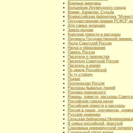
Военные мемуары
Волшебник Изумрудного города
Время. Характер. Судьба
Всероссийская библиотека "Мужест
Государственная премия РСФСР им
Для самых младших
Земля родная
Короткие повести и рассказы
Лауреаты Государственной премии 
Люди Советской России
Наука и образование
Память России
Писатели о творчестве
Писатели Советской России
Писатель и время
По земле Российской
По ту сторону
Подвиг
Поэтическая Россия
Рассказы бывалых людей
Родники прекрасного
Романы, повести, рассказы Советс
Российские города науки
Российские повести и рассказы
Россия в лицах, документах, дневн
Русские дневники
Сельская библиотека Нечерноземь
В семье российской, братской
Сокровища древнерусской литерат
Социальный образ жизни