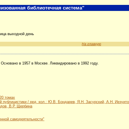
изованная библиотечная система"
ница выходной день
На главную
 Основано в 1957 в Москве. Ликвидировано в 1992 году.
20 томах
публицистики / ред. кол.: Ю.В. Бондарев, Я.Н. Засурский, А.Н. Иезуито
идов, В.Р. Щербина
енной самодеятельности"