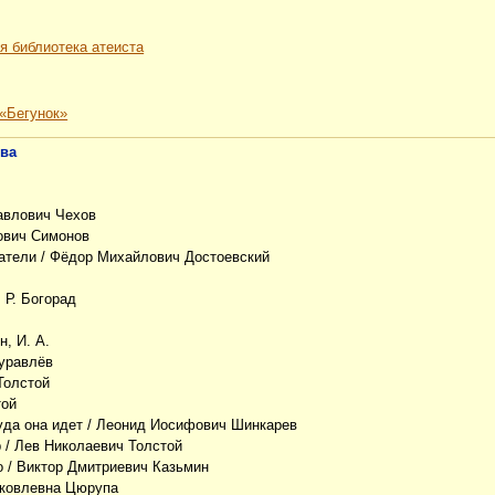
я библиотека атеиста
 «Бегунок»
тва
авлович Чехов
ович Симонов
атели
/ Фёдор Михайлович Достоевский
. Р. Богорад
н, И. А.
Буравлёв
Толстой
той
уда она идет
/ Леонид Иосифович Шинкарев
р
/ Лев Николаевич Толстой
о
/ Виктор Дмитриевич Казьмин
ковлевна Цюрупа