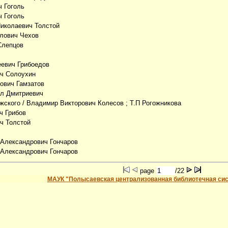
ч Гоголь
ч Гоголь
Николаевич Толстой
влович Чехов
Слепцов
еевич Грибоедов
ч Солоухин
ович Гамзатов
ил Дмитриевич
жского
/ Владимир Викторович Колесов ; Т.П Рогожникова
ч Грибов
ч Толстой
 Александрович Гончаров
 Александрович Гончаров
page
/22
МАУК "Полысаевская централизованная библиотечная си