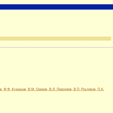
в, Ф.Ф. Кузнецов, В.М. Озеров, В.Д. Поволяев, В.П. Росляков, П.А.