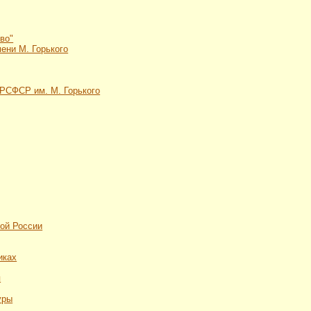
во"
ени М. Горького
РСФСР им. М. Горького
кой России
иках
я
уры