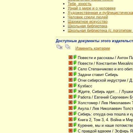
Тебе, юность
Узнай о мире и о человеке
Художественная и публицистическа
Человек среди людей
Шахматное искусство
Школьная библиотека
Школьная библиотека (с логотипом
Доступные документы этого издательс
Изменить критерии
Повести и рассказы
/ Антон П
Повести
/ Константин Михайл
Село Степанчиково и его обит
Задачи ставит Сибирь
Огни сибирской индустрии
/ Д
Кузбасс
Ждите, Сибирь идет...
/ Лушки
Работа
/ Евгений Сергеевич 
Холстомер
/ Лев Николаевич 
Акула
/ Лев Николаевич Толс
Сибирь: откуда она пошла и к
Книга 2, Том 3, 4. Война и Ми
Курение, мы и наше потомств
С правдой вдвоем
/ Эсфирь Я