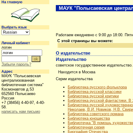
На главную
МАУК "Полысаевская централ
Выбрать язык
Работаем ежедневно с 9:00 до 18:00. Пят
С этой страницы вы можете:
Личный кабинет
логин
О издательстве
Издательство
Забыли пароль?
советское государственное издательство.
Адрес
Находится в Москва
МАУК "Полысаевская
Серии издательства
централизованная
библиотечная система"
Библиотека русского фольклора
Космонавтов д.53
Библиотека русской классики
652560 Полысаево
Библиотека русской критики
Россия
Библиотека русской фантастики. В 
+7 (38456) 4-40-97, 4-40-
Библиотека русской художественной 
58.
Николаев, В.И. Новиков, Н.В. Свир
написать нам письмо
Библиотека советского романа
Библиотека юношества
Библиотечка "В помощь художеств
Библиотечная серия
Биография Отечества