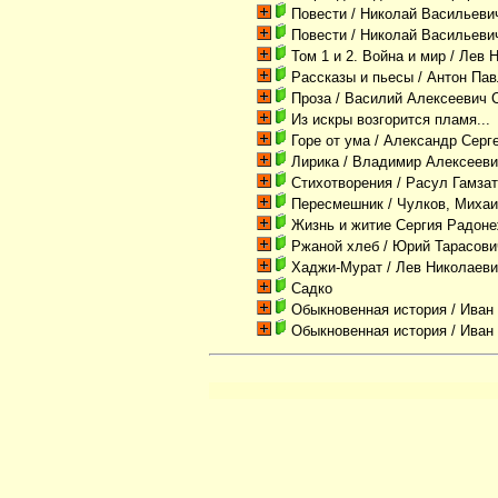
Повести
/ Николай Васильеви
Повести
/ Николай Васильеви
Том 1 и 2. Война и мир
/ Лев 
Рассказы и пьесы
/ Антон Па
Проза
/ Василий Алексеевич 
Из искры возгорится пламя...
Горе от ума
/ Александр Серг
Лирика
/ Владимир Алексееви
Стихотворения
/ Расул Гамзат
Пересмешник
/ Чулков, Миха
Жизнь и житие Сергия Радоне
Ржаной хлеб
/ Юрий Тарасови
Хаджи-Мурат
/ Лев Николаеви
Садко
Обыкновенная история
/ Иван
Обыкновенная история
/ Иван