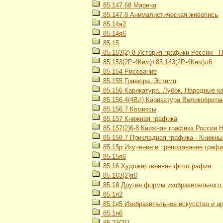
85.147.68 Марина
85.147.8 Анималистическая живопись
85.14я2
85.14я6
85.15
85.153(2)-8 История графики России - 
85.153(2Р-4Кем)+85.143(2Р-4Кем)л6
85.154 Рисование
85.155 Гравюра. Эстамп
85.156 Карикатура. Лубок. Народные к
85.156.4(4Вл) Карикатура Великобрита
85.156.7 Комиксы
85.157 Книжная графика
85.157(2)6-8 Книжная графика России 
85.158.7 Прикладная графика - Книжный 
85.15р Изучение и преподавание графи
85.15я6
85.16 Художественная фотография
85.163(2)я6
85.19 Другие формы изобразительного 
85.1я2
85.1я5 Изобразительное искусство и ар
85.1я6
85.23(2)1