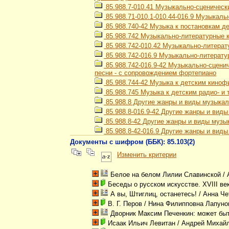
85.988.7-010.41 Музыкально-сценическ
85.988.71-010.1-010.44-016.9 Музыкаль
85.988.740-42 Музыка к постановкам д
85.988.742 Музыкально-литературные к
85.988.742-010.42 Музыкально-литерат
85.988.742-016.9 Музыкально-литерату
85.988.742-016.9-42 Музыкально-сцени
песни - с сопровождением фортепиано
85.988.744-42 Музыка к детским кино
85.988.745 Музыка к детским радио- и
85.988.8 Другие жанры и виды музыка
85.988.8-016.9-42 Другие жанры и вид
85.988.8-42 Другие жанры и виды музы
85.988.8-42-016.9 Другие жанры и вид
Документы с шифром (ББК): 85.103(2)
Изменить критерии
Белое на белом Лилии Славинской
/ 
Беседы о русском искусстве. XVIII ве
А вы, Штиглиц, останетесь!
/ Анна Ч
В. Г. Перов
/ Нина Филипповна Лапуно
Дворник Максим Печенкин: может быть
Исаак Ильич Левитан
/ Андрей Михайл