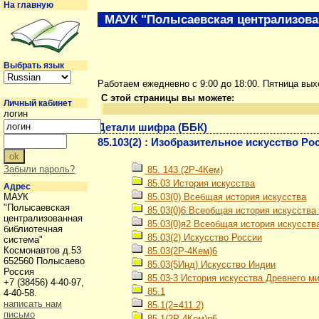
На главную
МАУК "Полысаевская централизова
Выбрать язык
Работаем ежедневно с 9:00 до 18:00. Пятница вы
С этой страницы вы можете:
Личный кабинет
логин
Детали шифра (ББК)
85.103(2) : Изобразительное искусство Ро
Забыли пароль?
85. 143 (2Р-4Кем)
85.03 История искусства
Адрес
МАУК
85.03(0) Всебщая история искусства
"Полысаевская
85.03(0)6 Всеобщая история искусства
централизованная
85.03(0)я2 Всеобщая история искусств
библиотечная
85.03(2) Искусство России
система"
Космонавтов д.53
85.03(2Р-4Кем)6
652560 Полысаево
85.03(5Инд) Искусство Индии
Россия
85.03-3 История искусства Древнего м
+7 (38456) 4-40-97,
85.1
4-40-58.
написать нам
85.1(2=411.2)
письмо
85.1(2Р-4Кем)я6