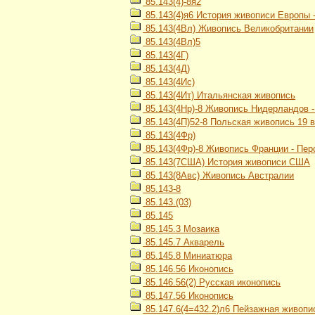
85.143(4)-8я2
85.143(4)я6 История живописи Европы 
85.143(4Вл) Живопись Великобритании
85.143(4Вл)5
85.143(4Г)
85.143(4Д)
85.143(4Ис)
85.143(4Ит) Итальянская живопись
85.143(4Нр)-8 Живопись Нидерландов 
85.143(4П)52-8 Польская живопись 19 
85.143(4Фр)
85.143(4Фр)-8 Живопись Франции - Пер
85.143(7США) История живописи США
85.143(8Авс) Живопись Австралии
85.143-8
85.143.(03)
85.145
85.145.3 Мозаика
85.145.7 Акварель
85.145.8 Миниатюра
85.146.56 Иконопись
85.146.56(2) Русская иконопись
85.147.56 Иконопись
85.147.6(4=432.2)л6 Пейзажная живоп