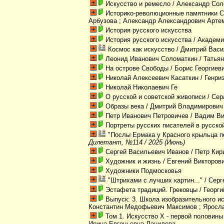
Искусство и ремесло
/ Александр Сол
Историко-революционные памятники 
Арбузова ; Александр Александрович Арте
История русского искусства
История русского искусства
/ Академи
Космос как искусство
/ Дмитрий Вас
Леонид Иванович Соломаткин
/ Татья
На острове Свободы
/ Борис Георгиев
Николай Алексеевич Касаткин
/ Генри
Николай Николаевич Ге
О русской и советской живописи
/ Сер
Образы века
/ Дмитрий Владимирович
Петр Иванович Петровичев
/ Вадим Ви
Портреты русских писателей в русско
"Послы Ермака у Красного крыльца 
Дилетант, №114 / 2025 (Июнь)
Сергей Васильевич Иванов
/ Петр Кир
Художник и жизнь
/ Евгений Викторов
Художники Подмосковья
"Штрихами с лучших картин..."
/ Серг
Эстафета традиций. Грековцы
/ Георг
Выпуск: 3. Школа изобразительного и
Константин Медофьевич Максимов ; Яросла
Том 1. Искусство X - первой половины
Ирина Евгеньевна Данилова