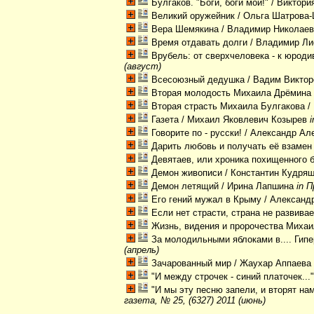
Булгаков. "Боги, боги мои!"
/ Виктори
Великий оружейник
/ Ольга Шатрова
Вера Шемякина
/ Владимир Николаев
Время отдавать долги
/ Владимир Л
Врубель: от сверхчеловека - к юрод
(август)
Всесоюзный дедушка
/ Вадим Викто
Вторая молодость Михаила Дрёмина
Вторая страсть Михаила Булгакова
/
Газета
/ Михаил Яковлевич Козырев
Говорите по - русски!
/ Александр Ал
Дарить любовь и получать её взамен
Девятаев, или хроника похищенного
Демон живописи
/ Константин Кудря
Демон летящий
/ Ирина Лапшина
in 
Его гений мужал в Крыму
/ Александ
Если нет страсти, страна не развива
Жизнь, видения и пророчества Миха
За молодильными яблоками в.... Гип
(апрель)
Зачарованный мир
/ Жаухар Аппаев
"И между строчек - синий платочек...
"И мы эту песню запели, и вторят нам
газета, № 25, (6327) 2011 (июнь)