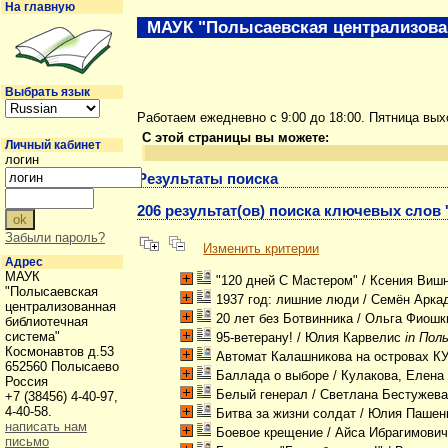
На главную
МАУК "Полысаевская централизова
Выбрать язык
Работаем ежедневно с 9:00 до 18:00. Пятница вы
С этой страницы вы можете:
Личный кабинет
логин
Результаты поиска
206 результат(ов) поиска ключевых слов 
Забыли пароль?
Изменить критерии
Адрес
МАУК
"120 дней С Мастером"
/ Ксения Виш
"Полысаевская
1937 год: лишние люди
/ Семён Арка
централизованная
20 лет без Ботвинника
/ Ольга Фиош
библиотечная
система"
95-ветерану!
/ Юлия Карвелис
in Пол
Космонавтов д.53
Автомат Калашникова на островах КУ
652560 Полысаево
Баллада о выборе
/ Кулакова, Елен
Россия
Белый генерал
/ Светлана Бестужев
+7 (38456) 4-40-97,
4-40-58.
Битва за жизни солдат
/ Юлия Пашен
написать нам
Боевое крещение
/ Айса Ибрагимови
письмо