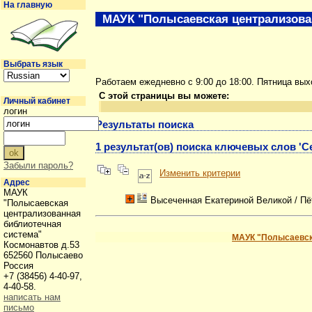
На главную
МАУК "Полысаевская централизова
Выбрать язык
Работаем ежедневно с 9:00 до 18:00. Пятница вы
С этой страницы вы можете:
Личный кабинет
логин
Результаты поиска
1 результат(ов) поиска ключевых слов 'С
Забыли пароль?
Изменить критерии
Адрес
МАУК
Высеченная Екатериной Великой
/ Пё
"Полысаевская
централизованная
библиотечная
система"
МАУК "Полысаевск
Космонавтов д.53
652560 Полысаево
Россия
+7 (38456) 4-40-97,
4-40-58.
написать нам
письмо