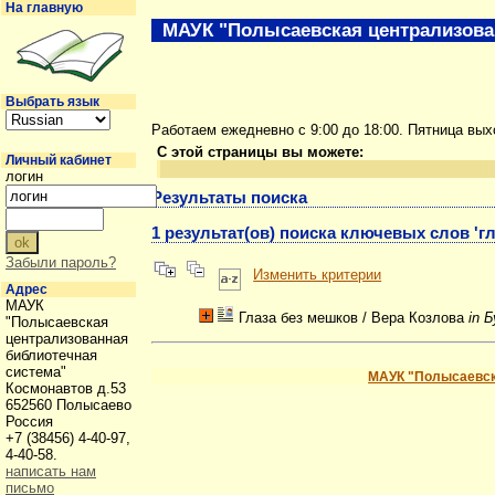
На главную
МАУК "Полысаевская централизова
Выбрать язык
Работаем ежедневно с 9:00 до 18:00. Пятница вы
С этой страницы вы можете:
Личный кабинет
логин
Результаты поиска
1 результат(ов) поиска ключевых слов 'г
Забыли пароль?
Изменить критерии
Адрес
МАУК
Глаза без мешков
/ Вера Козлова
in 
"Полысаевская
централизованная
библиотечная
система"
МАУК "Полысаевск
Космонавтов д.53
652560 Полысаево
Россия
+7 (38456) 4-40-97,
4-40-58.
написать нам
письмо