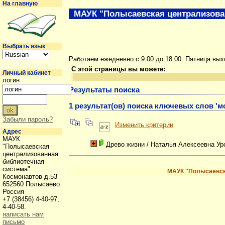
На главную
МАУК "Полысаевская централизова
Выбрать язык
Работаем ежедневно с 9:00 до 18:00. Пятница вы
С этой страницы вы можете:
Личный кабинет
логин
Результаты поиска
1 результат(ов) поиска ключевых слов '
Забыли пароль?
Изменить критерии
Адрес
МАУК
Древо жизни
/ Наталья Алексеевна Ур
"Полысаевская
централизованная
библиотечная
система"
МАУК "Полысаевск
Космонавтов д.53
652560 Полысаево
Россия
+7 (38456) 4-40-97,
4-40-58.
написать нам
письмо