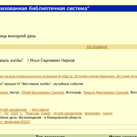
изованная библиотечная система"
ница выходной день
На главную
иваль колбы"
/ Илья Сергеевич Чернов
етие начала промышленного освоения Кузбасса. История города Кемерово. История Коп
ке" прошел IV "Фестиваль колбы" : музейные события
ернов
, Автор ;
Юрий Васильевич Сергеев
, Фотограф ;
Кирилл Дмитриевич Сергеев
, Фо
музей-заповедник
-
фестивали
",
(IV,
2019
Г.;
"Красная
Горка",
музей-заповедник;
Кемерово,
город)
йное дело. Музееведение - в Кемеровской области
ice_display&id=83033