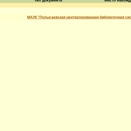
Тип документа
Место нахожд
МАУК "Полысаевская централизованная библиотечная си