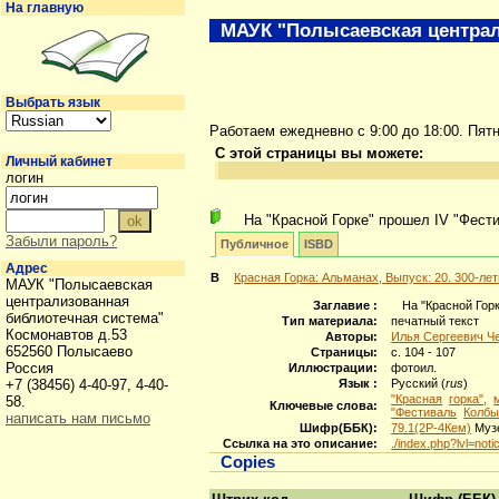
На главную
МАУК "Полысаевская централ
Выбрать язык
Работаем ежедневно с 9:00 до 18:00. Пят
С этой страницы вы можете:
Личный кабинет
логин
На "Красной Горке" прошел IV "Фест
Забыли пароль?
Публичное
ISBD
Адрес
В
Красная Горка: Альманах, Выпуск: 20. 300-л
МАУК "Полысаевская
централизованная
Заглавие :
На "Красной Гор
библиотечная система"
Тип материала:
печатный текст
Космонавтов д.53
Авторы:
Илья Сергеевич Ч
652560 Полысаево
Страницы:
с. 104 - 107
Россия
Иллюстрации:
фотоил.
+7 (38456) 4-40-97, 4-40-
Язык :
Русский (
rus
)
"Красная
горка",
58.
Ключевые слова:
"Фестиваль
Колбы
написать нам письмо
Шифр(ББК):
79.1(2Р-4Кем)
Музе
Ссылка на это описание:
./index.php?lvl=not
Copies