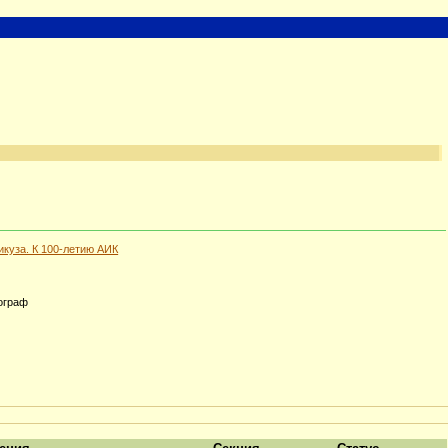
икуза. К 100-летию АИК
тограф