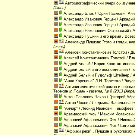
Автобиографический очерк об изуче
(Июнь)
Александр Блок
/ Юрий Павлович Анн
Александр Иванович Герцен
/ Аркади
Александр Иванович Герцен
/ Аркади
Александр Николаевич Островский
/ 
Александр Пушкин и его время
/ Всев
Александр Пушкин: "того и гляди, нав
(июнь)
Алексей Константинович Толстой
/ Д
Алексей Константинович Толстой
/ Вл
Андрей Белый
/ Борис Константинови
Андрей Белый и его воспоминания
/ Г
Андрей Белый и Рудольф Штейнер
/ 
"Анна Каренина" Л.Н. Толстого
/ Эдуар
Антинигилистический роман и первы
Терёхин
in Роман - газета, № 8 /2013 (Апре
Антон Павлович Чехов
/ Григорий Аб
Антон Чехов
/ Людмила Васильева
i
"Анчар"
/ Леонид Иванович Тимофеев
Арзамасский гусь
/ Максим Исаакович
Афанасий Афанасьевич Фет
/ Никола
Афанасий Афанасьевич Фет
/ Евгени
"Африки реки" . Пушкин в рукописях