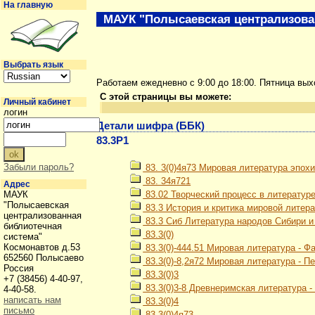
На главную
МАУК "Полысаевская централизова
Выбрать язык
Работаем ежедневно с 9:00 до 18:00. Пятница вы
С этой страницы вы можете:
Личный кабинет
логин
Детали шифра (ББК)
83.3Р1
Забыли пароль?
83. 3(0)4я73 Мировая литература эпох
83. 34я721
Адрес
МАУК
83.02 Творческий процесс в литератур
"Полысаевская
83.3 История и критика мировой литер
централизованная
83.3 Сиб Литература народов Сибири и
библиотечная
83.3(0)
система"
Космонавтов д.53
83.3(0)-444.51 Мировая литература - Ф
652560 Полысаево
83.3(0)-8,2я72 Мировая литература - П
Россия
83.3(0)3
+7 (38456) 4-40-97,
83.3(0)3-8 Древнеримская литература 
4-40-58.
написать нам
83.3(0)4
письмо
83.3(0)4я73