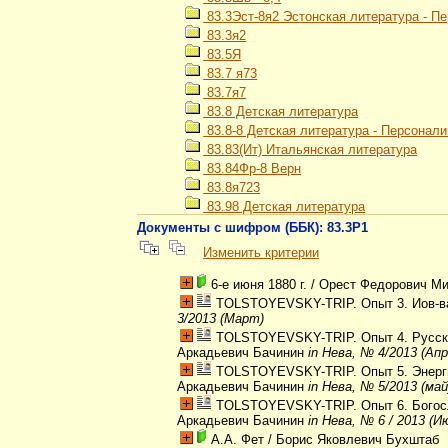
83.3Эст-8я2 Эстонская литература - П
83.3я2
83.5Я
83.7 я73
83.7я7
83.8 Детская литература
83.8-8 Детская литература - Персонал
83.83(Ит) Итальянская литература
83.84Фр-8 Верн
83.8я723
83.98 Детская литература
Документы с шифром (ББК): 83.3Р1
Изменить критерии
6-е июня 1880 г.
/ Орест Федорович М
TOLSTOYEVSKY-TRIP. Опыт 3. Иов-ва
3/2013 (Март)
TOLSTOYEVSKY-TRIP. Опыт 4. Русска
Аркадьевич Бачинин
in Нева, № 4/2013 (Апр
TOLSTOYEVSKY-TRIP. Опыт 5. Энерги
Аркадьевич Бачинин
in Нева, № 5/2013 (май
TOLSTOYEVSKY-TRIP. Опыт 6. Богосл
Аркадьевич Бачинин
in Нева, № 6 / 2013 (И
А.А. Фет
/ Борис Яковлевич Бухштаб