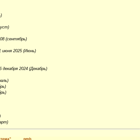
)
густ)
008 (сентябрь)
11 июня 2025 (Июнь)
6 декабря 2024 (Декабрь)
раль)
брь)
брь)
)
март)
стема"
pmb