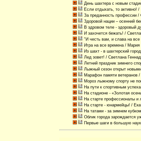
День шахтера с новым стади
Если отдыхать, то активно!
/
За преданность профессии
/
Здоровой нации – осенний бе
В здровом теле - здоровый д
И захочется бежать!
/ Светл
"И честь вам, и слава на все
Игра на все времена
/ Мария
Из шахт - в шахтерский горо
Лед зовет!
/ Светлана Генна
Летний праздник зимнего спо
Лыжный сезон открыт новыми
Марафон памяти ветеранов
/
Мороз лыжному спорту не по
На пути к спортивным успех
На стадионе - «Золотая осен
На старте профессионалы и
На старте - юнармейцы!
/ Ек
На татами - за зимнем кубко
Облик города зарождается у
Первые шаги в большую нау