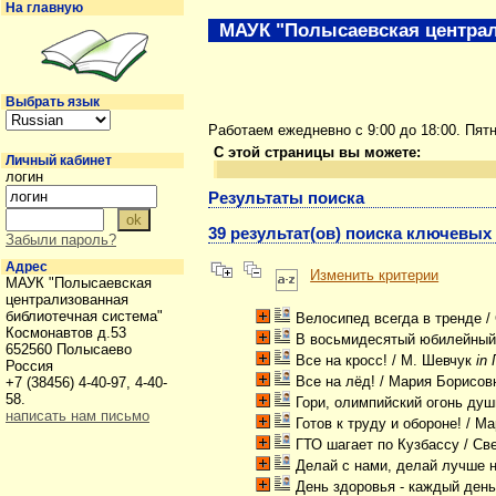
На главную
МАУК "Полысаевская централ
Выбрать язык
Работаем ежедневно с 9:00 до 18:00. Пят
С этой страницы вы можете:
Личный кабинет
логин
Результаты поиска
39 результат(ов) поиска ключевых
Забыли пароль?
Адрес
Изменить критерии
МАУК "Полысаевская
централизованная
библиотечная система"
Велосипед всегда в тренде
/
Космонавтов д.53
В восьмидесятый юбилейны
652560 Полысаево
Все на кросс!
/ М. Шевчук
in
Россия
Все на лёд!
/ Мария Борисов
+7 (38456) 4-40-97, 4-40-
58.
Гори, олимпийский огонь душ
написать нам письмо
Готов к труду и обороне!
/ Ма
ГТО шагает по Кузбассу
/ Св
Делай с нами, делай лучше н
День здоровья - каждый ден