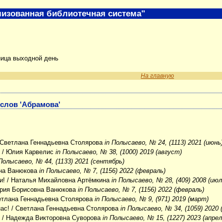
изованная библиотечная система"
ница выходной день
На главную
 слов 'Абрамова'
 Светлана Геннадьевна Столярова
in Полысаево, № 24, (1113) 2021 (июнь
й
/ Юлия Карвелис
in Полысаево, № 38, (1000) 2019 (август)
 Полысаево, № 44, (1133) 2021 (сентябрь)
на Ванюкова
in Полысаево, № 7, (1156) 2022 (февраль)
и!
/ Наталья Михайловна Артёмкина
in Полысаево, № 28, (409) 2008 (июл
рия Борисовна Ванюкова
in Полысаево, № 7, (1156) 2022 (февраль)
етлана Геннадьевна Столярова
in Полысаево, № 9, (971) 2019 (март)
ас!
/ Светлана Геннадьевна Столярова
in Полысаево, № 34, (1059) 2020 
ь
/ Надежда Викторовна Суворова
in Полысаево, № 15, (1227) 2023 (апрел