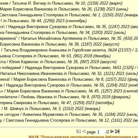
оном
/ Татьяна И. Вегнер
in Полысаево, № 10, (1159) 2022 (март)
 Мария Борисовна Ванюкова
in Полысаево, № 26, (1238) 2023 (июнь)
 Светлана Геннадьевна Столярова
in Полысаево, № 1, (1150) 2022 (январь
г!
in Полысаево, № 44, (1256) 2023 (сентябрь)
ух!
/ Надежда Викторовна Суворова
in Полысаево, № 35, (1247) 2023 (ав
ана Геннадьевна Столярова
in Полысаево, № 34, (1183) 2022 (июль)
 времена"
/ Наталья Михайловна Артёмкина
in Полысаево, № 35, (416) 2
 Борисовна Ванюкова
in Полысаево, № 38, (1187) 2022 (август)
д
/ Татьяна Владимировна Ананьева
in Городская газета, №24 (21337) / 
дьевна Столярова
in Полысаево, № 63, (961) 2018 (декабрь)
рта
/ Юлия Карвелис
in Полысаево, № 35, (997) 2019 (август)
 победами!
/ Надежда Викторовна Суворова
in Полысаево, №51 [1325] / 
 Наталья Николаевна Иванникова
in Полысаево, № 32, (1121) 2021 (июль)
меха!
/ Мария Борисовна Ванюкова
in Полысаево, № 8, (1157) 2022 (фев
ам
/ Надежда Викторовна Суворова
in Полысаево, № 55, (1204) 2022 (ноя
ь»
/ Мария Борисовна Ванюкова
in Полысаево, № 45, (1257) 2023 (сентя
 любители
/ Любовь Иванова
in Полысаево, № 8, (970) 2019 (февраль)
атерина Смирнова
in Полысаево, № 47, (1259) 2023 (октябрь)
м
/ М. Шевчук
in Полысаево, № 3, (1152) 2022 (январь)
же сегодня
/ Анжелика Муравлева
in Полысаево, № 35, (1184) 2022 (июль
ку
/ Светлана Геннадьевна Столярова
in Полысаево, № 12, (1161) 2022 (
page
/2
МАУК "Полысаевская централизованная библиотечная си