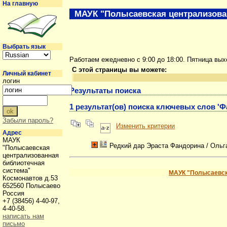
На главную
МАУК "Полысаевская централизова
Выбрать язык
Работаем ежедневно с 9:00 до 18:00. Пятница вы
С этой страницы вы можете:
Личный кабинет
логин
Результаты поиска
1 результат(ов) поиска ключевых слов '
Забыли пароль?
Изменить критерии
Адрес
МАУК
Редкий дар Эраста Фандорина
/ Оль
"Полысаевская
централизованная
библиотечная
система"
МАУК "Полысаевск
Космонавтов д.53
652560 Полысаево
Россия
+7 (38456) 4-40-97,
4-40-58.
написать нам
письмо