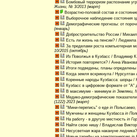
Бомбовый терроризм распознание угр
Жизни, № 3/2013 (март)
Возрастно-половой состав и состояние
Выборочное наблюдение состояния з
Демографические прогнозы: от порочн
(январь)
Добростроительство России
/ Михаи
Есть ли жизнь на пенсии?
/ Людмила
За пределами роста компьютерная м
10/2015 (октябрь)
Из Поволжья в Кузбасс
/ Владимир К
История повторяется?
/ Анна Иванов
Итоги подведены, планы определены
Когда земля вскрикнула
/ Нурсултан
Коренные народы Кузбасса: шорцы
/ 
Кузбасс в цифровом формате от "А" 
В максимуме - минимум
in Земляки, 
Медико-демографические показатели з
(1222) 2023 (март)
"Мини-перепись" о еде
in Полысаево,
Мужчины и женщины Кузбасса
in Пол
На работу - в другую местность
in Го
Найти свою нишу
/ Владислав Викто
Несусветная жара накануне ледника
Новые тарифы на электроэнергию
in