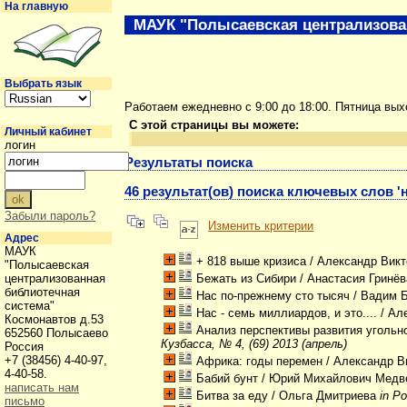
На главную
МАУК "Полысаевская централизова
Выбрать язык
Работаем ежедневно с 9:00 до 18:00. Пятница вы
С этой страницы вы можете:
Личный кабинет
логин
Результаты поиска
46 результат(ов) поиска ключевых слов '
Забыли пароль?
Изменить критерии
Адрес
МАУК
+ 818 выше кризиса
/ Александр Вик
"Полысаевская
централизованная
Бежать из Сибири
/ Анастасия Гринё
библиотечная
Нас по-прежнему сто тысяч
/ Вадим 
система"
Нас - семь миллиардов, и это....
/ Ал
Космонавтов д.53
Анализ перспективы развития угольн
652560 Полысаево
Кузбасса, № 4, (69) 2013 (апрель)
Россия
+7 (38456) 4-40-97,
Африка: годы перемен
/ Александр В
4-40-58.
Бабий бунт
/ Юрий Михайлович Мед
написать нам
Битва за еду
/ Ольга Дмитриева
in Р
письмо