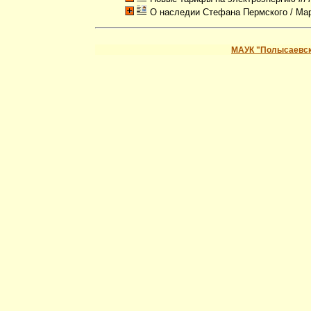
О наследии Стефана Пермского
/ Ма
МАУК "Полысаевск