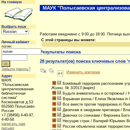
На главную
МАУК "Полысаевская централизова
Выбрать язык
Работаем ежедневно с 9:00 до 18:00. Пятница вы
С этой страницы вы можете:
Личный кабинет
логин
Результаты поиска
28 результат(ов) поиска ключевых слов '
Забыли пароль?
Изменить критерии
Адрес
МАУК
Бомбовый терроризм распознание угр
"Полысаевская
Жизни, № 3/2013 (март)
централизованная
библиотечная
Будьте внимательны и осторожны!
/ 
система"
Взрывная волна
/ Елена Яковлева
in
Космонавтов д.53
Все вместе против терроризма
in Пол
652560 Полысаево
Двоечник в ожидании приговора
/ Вл
Россия
+7 (38456) 4-40-97,
Девочки со спичками
/ Вероника Бат
4-40-58.
Несущие страх
/ Валерий Юрьевич В
написать нам
России объявлена новая террористич
письмо