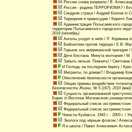
Россию снова взорвали
/ В. Алексан
Россия - родина ТЕРРОРИЗМА?
/ Вл
Синдром страха
/ Андрей Козлов
in 
Терроризм и правосудие
/ Кирилл Ла
Администрация Полысаевского городс
территории Полысаевского городского округ
2019 (октябрь)
Ангелы уходят в небо
/ Л. Корякина
i
Библиотеки против террора
/ Е.В. М
Горькое эхо американской трагедии
/
Дети Беслана. Минута молчания
/ М.
Забыть нельзя. Помнить!
/ Светлана 
И Господь на последнем берегу
/ Крис
Мигранты, по домам?
/ Владимир Ко
Обеспечение безопасности организаци
Общие приемы воздействия тоталитар
Безопасности Жизни, № 5 (167), 2010 (май)
Сущность организованной преступнос
Барис
in Вестник Московского университет
Федеральный список экстремистских
Федеральный список экстремистских
Чекисты Кузбасса. 1943 г. - 2003 г.
/ Уп
Экологи под чёрным флагом
/ Алекс
Я и школа
/ Павел Алексеевич Астахо