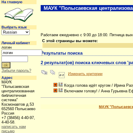
На главную
МАУК "Полысаевская централизова
Выбрать язык
Работаем ежедневно с 9:00 до 18:00. Пятница вы
С этой страницы вы можете:
Личный кабинет
логин
Результаты поиска
2 результат(ов) поиска ключевых слов 'р
Забыли пароль?
Изменить критерии
Адрес
МАУК
Когда голова идёт кругом
/ Ирина Ра
"Полысаевская
централизованная
Включаем голову!
/ Анна Гурьевна 
библиотечная
система"
Космонавтов д.53
МАУК "Полысаевск
652560 Полысаево
Россия
+7 (38456) 4-40-97,
4-40-58.
написать нам
письмо