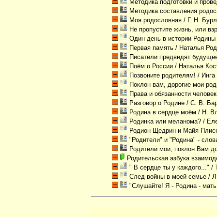
Методика подготовки и пров
Методика составления родо
Моя родословная
/ Г. Н. Бур
Не пропустите жизнь, или вз
Один день в истории Родины
Первая память
/ Наталья Ро
Писатели предвидят будуще
Поём о России
/ Наталья Ко
Позвоните родителям!
/ Инга
Поклон вам, дорогие мои род
Права и обязанности человек
Разговор о Родине
/ С. В. Б
Родина в сердце моём
/ Н. В
Родинка или меланома?
/ Ел
Родион Щедрин и Майя Плисе
"Родители" и "Родина" - слов
Родители мои, поклон Вам д
Родительская азбука взаимод
" В сердце ты у каждого..."
/ 
След войны в моей семье
/ Л
"Слушайте! Я - Родина - мать