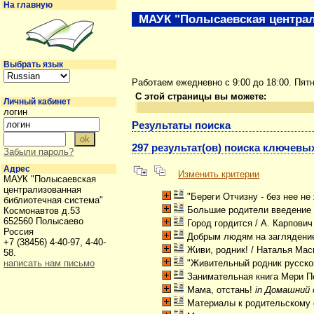
На главную
МАУК "Полысаевская централ
Выбрать язык
Работаем ежедневно с 9:00 до 18:00. Пят
С этой страницы вы можете:
Личный кабинет
логин
Результаты поиска
297 результат(ов) поиска ключевых
Забыли пароль?
Адрес
Изменить критерии
МАУК "Полысаевская
централизованная
"Береги Отчизну - без нее не 
библиотечная система"
Большие родители введение
Космонавтов д.53
652560 Полысаево
Город гордится
/ А. Карпови
Россия
Добрым людям на заглядени
+7 (38456) 4-40-97, 4-40-
Живи, родник!
/ Наталья Ма
58.
написать нам письмо
"Живительный родник русско
Занимательная книга Мери П
Мама, отстань!
in Домашний 
Материалы к родительскому