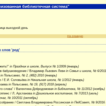
изованная библиотечная система"
ница выходной день
На главную
 слов 'род'
жить!"
in Праздник в школе, Выпуск № 1/2009 (январь)
 в бабушковедение
/ Владимир Львович Леви
in Семья и школа, № 6/2011
ч
in Полысаево, № 2, (482) 2010 (январь)
е
/ Е.И. Соловьёва
in Начальная школа, № 1/2012 (январь)
скаева
in Полысаево, № 19, (917) 2018 (апрель)
го слова"
/ Валентина Добродомовая
in Библиотека, № 11/2012 (ноябрь)
оппинс
/ Л, Арсланова
in Дошкольное воспитание, № 7/2013 (июль)
очаг, № 10/2011 (октябрь)
 собранию
/ Светлана Владимировна Россинская
in ПедСовет, № 9/2016 