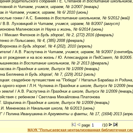
едения родительского собрания
/ Е. Степанов
in Воспитание школьников,
словной
in Читаем, учимся, играем, № 1/2007 (январь)
лак
in Читаем, учимся, играем, № 6/ 2010 (июнь)
рослые гонки
/ А.С. Бикеева
in Воспитание школьников, № 5/2012 (май)
/ В.В. Луховицкий
in Читаем, учимся, играем, № 8/2007 (август)
дионовна Малиновская
in Наука и жизнь, № 6/2014 (июнь)
е
/ Михаил Филонов
in Будь здоров!, № 2, (272) 2016 (февраль)
стенко
in Полысаево, № 4, (385) 2008 (февраль)
 Воронова
in Будь здоров!, № 4 (202), 2010 (апрель)
ители!
/ А.В. Распутина
in Читаем, учимся, играем, № 9/2007 (сентябрь
а от рождения и на всю жизнь
/ Ю. Александров
in ПедСовет, № 8/2005 
арышникова
in Воспитание школьников, № 2/ 2013 (февраль)
ласова
in Праздник в школе, Выпуск № 1/2009 (январь)
ена Белянина
in Будь здоров!, № 7, (229) 2012 (июль)
цкая: свадебное путешествие на "Победе"
/ Наталья Барабаш
in Родина
а одного корня
/ Л.Н. Чулкина
in Праздник в школе, Выпуск № 1/2009 (ян
о земли!
/ А.В. Распутина
in Праздник в школе, Выпуск № 1/2009 (январь
ействия с ребенком
/ Светлана Михайловна Платонова
Т. Шорыгина
in Праздник в школе, Выпуск № 1/2009 (январь)
.И. Миненкова
in Начальная школа, № 6/2013 (июнь)
!"
/ Полина Иванушкина
in Аргументы и факты, № 17, (1694) 2013 (апре
page
/10
МАУК "Полысаевская централизованная библиотечная си