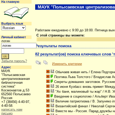
На главную
МАУК "Полысаевская централизова
Выбрать язык
Работаем ежедневно с 9:00 до 18:00. Пятница вы
С этой страницы вы можете:
Личный кабинет
логин
Результаты поиска
82 результат(ов) поиска ключевых слов '
Забыли пароль?
Изменить критерии
Адрес
МАУК
Обычаев живая нить
/ Елена Подгор
"Полысаевская
Поэтика Льва Толстого
/ Владислав А
централизованная
Секреты домашних заготовок. Русские
библиотечная
система"
26 июня Кузбасс вновь примет Межд
Космонавтов д.53
"Ах баня, малиновый ты жар"
/ Н.В. 
652560 Полысаево
Введение в социологию
/ Альберт Ива
Россия
Величие патриотизма
/ В. Запуняко
i
+7 (38456) 4-40-97,
4-40-58.
Византийский финал
/ Николай Серг
написать нам
Вместе мы - Россия. Парад дружбы 
письмо