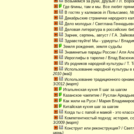
Возьмемся за руки, друзья!
/ Л. Вор
Где блины, там и мы. Все любят прян
В гостях у калмаков
in Полысаево, № 
Декабрьские странички народного ка
Дело молодых
/ Светлана Геннадьев
Деловая литература в российских би
Зарник, серпень, август
/ Г.А. Зайков
Здравствуйте! Мы - удмурты
/ Влади
Земля рождения, земля судьбы
Знаменитые парады России
/ Аля Ал
Иероглифы в тарелке
/ Влад Васюхи
Из родников народной культуры
/ Т. 
Использование народной культуры в 
2010 (май)
Использование традиционного орнам
3/2012 (март)
Итальянская кухня II шаг за шагом
Казанское чаепитие
/ Руслан Аркадье
Как жили на Руси
/ Мария Владимиров
Китайская кухня шаг за шагом
Когда ты с папой и мамой - это класс
Компетентностый подход: история, с
3/2009 (март)
Конструкт или реконструкция?
/ Свет
июнь)