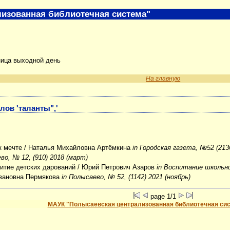
изованная библиотечная система"
ница выходной день
На главную
лов 'таланты",'
к мечте
/ Наталья Михайловна Артёмкина
in Городская газета, №52 (2136
во, № 12, (910) 2018 (март)
итие детских дарований
/ Юрий Петрович Азаров
in Воспитание школьни
вановна Пермякова
in Полысаево, № 52, (1142) 2021 (ноябрь)
page 1/1
МАУК "Полысаевская централизованная библиотечная си