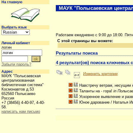
На главную
МАУК "Полысаевская централ
Выбрать язык
Работаем ежедневно с 9:00 до 18:00. Пят
С этой страницы вы можете:
Личный кабинет
логин
Результаты поиска
4 результат(ов) поиска ключевых с
Забыли пароль?
Адрес
Изменить критерии
МАУК "Полысаевская
централизованная
библиотечная система"
Навстречу ветрам, несущим 
Космонавтов д.53
Таланты на - гора!
in Полысае
652560 Полысаево
Ускоренное выявление и разв
Россия
Юное дарование
/ Наталья И
+7 (38456) 4-40-97, 4-40-
58.
написать нам письмо