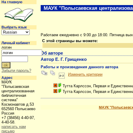
На главную
МАУК "Полысаевская централизова
Выбрать язык
Работаем ежедневно с 9:00 до 18:00. Пятница вы
С этой страницы вы можете:
Личный кабинет
логин
Об авторе
Автор Е. Г. Грищенко
Работы и произведения данного автора
Забыли пароль?
Изменить критерии
Адрес
МАУК
Тутта Карлссон, Первая и Единственн
"Полысаевская
централизованная
Тутта Карлссон, Первая и Единственн
библиотечная
система"
Космонавтов д.53
МАУК "Полысаевск
652560 Полысаево
Россия
+7 (38456) 4-40-97,
4-40-58.
написать нам
письмо