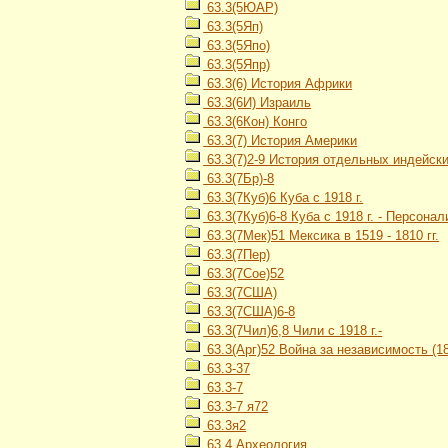
63.3(5ЮАР)
63.3(5Яп)
63.3(5Япо)
63.3(5Япр)
63.3(6) История Африки
63.3(6И) Израиль
63.3(6Кон) Конго
63.3(7) История Америки
63.3(7)2-9 История отдельных индейских
63.3(7Бр)-8
63.3(7Куб)6 Куба с 1918 г.
63.3(7Куб)6-8 Куба с 1918 г. - Персонал
63.3(7Мек)51 Мексика в 1519 - 1810 гг.
63.3(7Пер)
63.3(7Сое)52
63.3(7США)
63.3(7США)6-8
63.3(7Чил)6,8 Чили с 1918 г.-
63.3(Арг)52 Война за независимость (18
63.3-37
63.3-7
63.3-7 я72
63.3я2
63.4 Археология