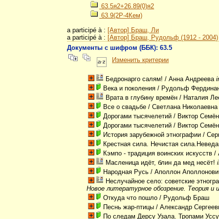
63.5я2+26.89(0)я2
63.9(2Р-4Кем)
a participé à :
[Автор] Браш, Ли
a participé à :
[Автор] Браш, Рудольф (1912 - 2004)
Документы с шифром (ББК): 63.5
Изменить критерии
Бедронарго салям!
/ Анна Андреева
Века и поколения
/ Рудольф Фердина
Врата в глубину времён
/ Наталия Л
Все о свадьбе
/ Светлана Николаевна
Дорогами тысячелетий
/ Виктор Семён
Дорогами тысячелетий
/ Виктор Семён
История зарубежной этнографии
/ Сер
Крестная сила. Нечистая сила.Невед
Кэмпо - традиция воинских искусств
/
Масленица идёт, блин да мед несёт!
Народная Русь
/ Аполлон Аполлонови
Неслучайное село: советские этногра
Новое литературное обозрение. Теория и и
Откуда что пошло
/ Рудольф Браш
Песнь жар-птицы
/ Александр Сергеев
По следам Дерсу Узала. Тропами Уссу