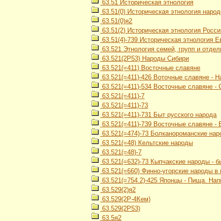
63.51 Историческая этнология
63.51(0) Историческая этнология наро
63.51(0)я2
63.51(2) Историческая этнология Росси
63.51(4)-739 Историческая этнология 
63.521 Этнология семей, групп и отде
63.521(2Р53) Народы Сибири
63.521(=411) Восточные славяне
63.521(=411)-426 Воточные славяне - 
63.521(=411)-534 Восточные славяне -
63.521(=411)-7
63.521(=411)-73
63.521(=411)-731 Быт русского народа
63.521(=411)-739 Восточные славяне -
63.521(=474)-73 Болканороманские нар
63.521(=48) Кельтские народы
63.521(=48)-7
63.521(=632)-73 Кыпчакские народы - б
63.521(=660) Финно-угорские народы в
63.521(=754.2)-425 Японцы - Пища. Нап
63.529(2)я2
63.529(2Р-4Кем)
63.529(2Р53)
63.5я2