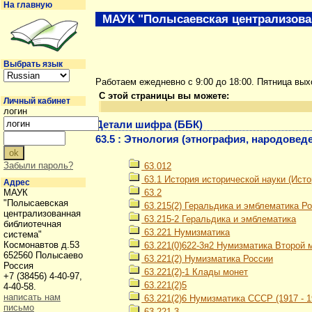
На главную
МАУК "Полысаевская централизова
Выбрать язык
Работаем ежедневно с 9:00 до 18:00. Пятница вы
С этой страницы вы можете:
Личный кабинет
логин
Детали шифра (ББК)
63.5 : Этнология (этнография, народовед
Забыли пароль?
63.012
63.1 История исторической науки (Ист
Адрес
МАУК
63.2
"Полысаевская
63.215(2) Геральдика и эмблематика Р
централизованная
63.215-2 Геральдика и эмблематика
библиотечная
63.221 Нумизматика
система"
Космонавтов д.53
63.221(0)622-3я2 Нумизматика Второй м
652560 Полысаево
63.221(2) Нумизматика России
Россия
63.221(2)-1 Клады монет
+7 (38456) 4-40-97,
63.221(2)5
4-40-58.
написать нам
63.221(2)6 Нумизматика СССР (1917 - 19
письмо
63.221-3