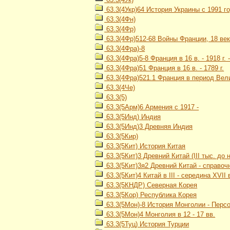
63.3(4Укр)64 История Украины с 1991 го
63.3(4Фн)
63.3(4Фр)
63.3(4Фр)512-68 Войны Франции, 18 ве
63.3(4Фра)-8
63.3(4Фра)5-8 Франция в 16 в. - 1918 г.
63.3(4Фра)51 Франция в 16 в. - 1789 г.
63.3(4Фра)521.1 Франция в период Вели
63.3(4Че)
63.3(5)
63.3(5Арм)6 Армения с 1917 -
63.3(5Инд) Индия
63.3(5Инд)3 Древняя Индия
63.3(5Кир)
63.3(5Кит) История Китая
63.3(5Кит)3 Древний Китай (III тыс. до н. э
63.3(5Кит)3я2 Древний Китай - справоч
63.3(5Кит)4 Китай в III - середина XVII 
63.3(5КНДР) Северная Корея
63.3(5Кор) Республика Корея
63.3(5Мон)-8 История Монголии - Перс
63.3(5Мон)4 Монголия в 12 - 17 вв.
63.3(5Туц) История Турции