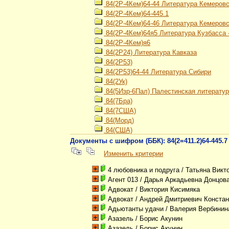
84(2Р-4Кем)64-44 Литература Кемеровс
84(2Р-4Кем)64-445.1
84(2Р-4Кем)64-46 Литература Кемеровс
84(2Р-4Кем)64я5 Литература Кузбасса 
84(2Р-4Кем)я6
84(2Р24) Литература Кавказа
84(2Р53)
84(2Р53)64-44 Литература Сибири
84(2Ук)
84(5Изр-6Пал) Палестинская литерату
84(7Бра)
84(7США)
84(Морд)
84(США)
Документы с шифром (ББК): 84(2=411.2)64-445.7
Изменить критерии
4 любовника и подруга
/ Татьяна Викт
Агент 013
/ Дарья Аркадьевна Донцов
Адвокат
/ Виктория Кисимяка
Адвокат
/ Андрей Дмитриевич Констан
Адьютанты удачи
/ Валерия Вербинин
Азазель
/ Борис Акунин
Азазель
/ Борис Акунин