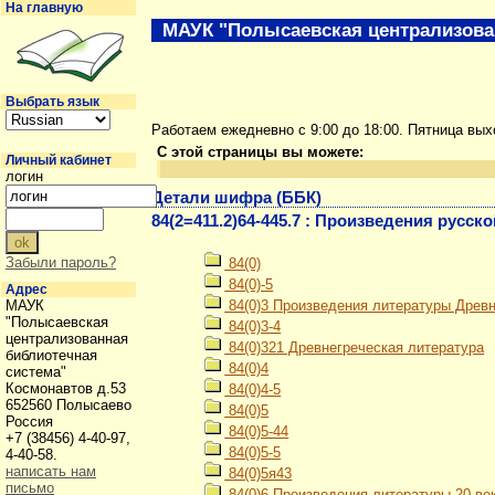
На главную
МАУК "Полысаевская централизова
Выбрать язык
Работаем ежедневно с 9:00 до 18:00. Пятница вы
С этой страницы вы можете:
Личный кабинет
логин
Детали шифра (ББК)
84(2=411.2)64-445.7 : Произведения русс
Забыли пароль?
84(0)
84(0)-5
Адрес
МАУК
84(0)3 Произведения литературы Древн
"Полысаевская
84(0)3-4
централизованная
84(0)321 Древнегреческая литература
библиотечная
84(0)4
система"
Космонавтов д.53
84(0)4-5
652560 Полысаево
84(0)5
Россия
84(0)5-44
+7 (38456) 4-40-97,
84(0)5-5
4-40-58.
написать нам
84(0)5я43
письмо
84(0)6 Произведения литературы 20 ве