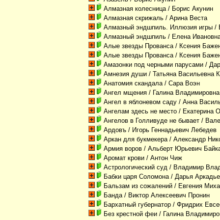
Алмазная колесница
/ Борис Акунин
Алмазная скрижаль
/ Арина Веста
Алмазный эндшпиль. Иллюзия игры
/ 
Алмазный эндшпиль
/ Елена Ивановн
Алые звезды Прованса
/ Ксения Баже
Алые звезды Прованса
/ Ксения Баже
Амазонки под черными парусами
/ Да
Амнезия души
/ Татьяна Васильевна К
Анатомия скандала
/ Сара Воэн
Ангел мщения
/ Галина Владимировна
Ангел в яблоневом саду
/ Анна Васил
Ангелам здесь не место
/ Екатерина 
Ангелов в Голливуде не бывает
/ Вал
Ардовъ
/ Игорь Геннадьевич Лебедев
Аркан для букмекера
/ Александр Ник
Армия воров
/ Альберт Юрьевич Байк
Аромат крови
/ Антон Чиж
Астрологический суд
/ Владимир Вла
Бабки царя Соломона
/ Дарья Аркадь
Бальзам из сожалений
/ Евгения Мих
Банда
/ Виктор Алексеевич Пронин
Бархатный губернатор
/ Фридрих Евсе
Без крестной феи
/ Галина Владимиро