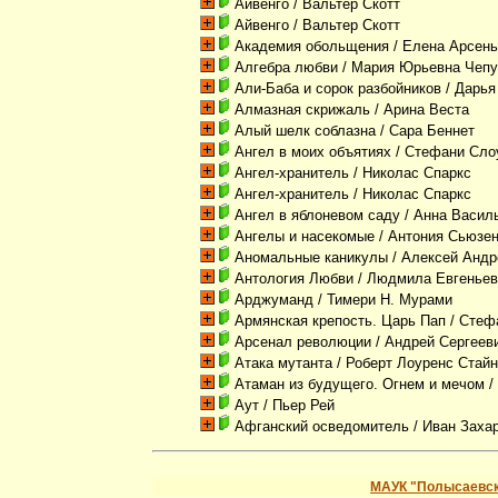
Айвенго
/ Вальтер Скотт
Айвенго
/ Вальтер Скотт
Академия обольщения
/ Елена Арсень
Алгебра любви
/ Мария Юрьевна Чепу
Али-Баба и сорок разбойников
/ Дарья
Алмазная скрижаль
/ Арина Веста
Алый шелк соблазна
/ Сара Беннет
Ангел в моих объятиях
/ Стефани Сло
Ангел-хранитель
/ Николас Спаркс
Ангел-хранитель
/ Николас Спаркс
Ангел в яблоневом саду
/ Анна Васил
Ангелы и насекомые
/ Антония Сьюзен
Аномальные каникулы
/ Алексей Андр
Антология Любви
/ Людмила Евгеньев
Арджуманд
/ Тимери Н. Мурами
Армянская крепость. Царь Пап
/ Стеф
Арсенал революции
/ Андрей Сергеев
Атака мутанта
/ Роберт Лоуренс Стай
Атаман из будущего. Огнем и мечом
/
Аут
/ Пьер Рей
Афганский осведомитель
/ Иван Заха
МАУК "Полысаевск