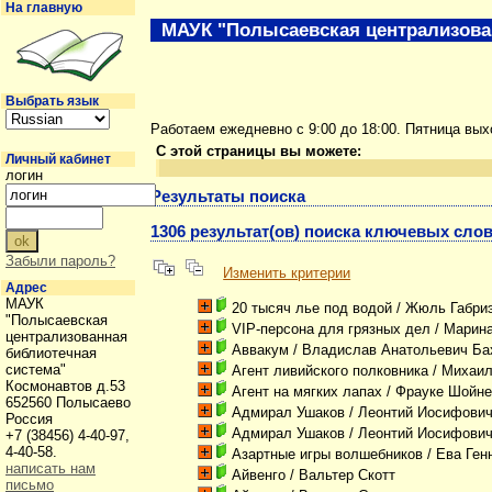
На главную
МАУК "Полысаевская централизова
Выбрать язык
Работаем ежедневно с 9:00 до 18:00. Пятница вы
С этой страницы вы можете:
Личный кабинет
логин
Результаты поиска
1306 результат(ов) поиска ключевых слов
Забыли пароль?
Изменить критерии
Адрес
МАУК
20 тысяч лье под водой
/ Жюль Габри
"Полысаевская
VIP-персона для грязных дел
/ Марина
централизованная
Аввакум
/ Владислав Анатольевич Ба
библиотечная
система"
Агент ливийского полковника
/ Михаил
Космонавтов д.53
Агент на мягких лапах
/ Фрауке Шойн
652560 Полысаево
Адмирал Ушаков
/ Леонтий Иосифович
Россия
Адмирал Ушаков
/ Леонтий Иосифович
+7 (38456) 4-40-97,
4-40-58.
Азартные игры волшебников
/ Ева Ген
написать нам
Айвенго
/ Вальтер Скотт
письмо