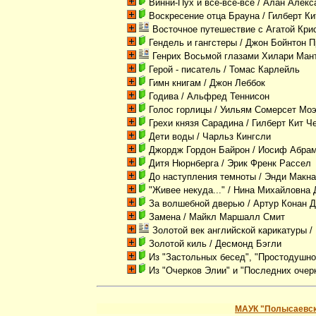
Винни-Пух и все-все-все
/ Алан Алекс
Воскресение отца Брауна
/ Гилберт Ки
Восточное путешествие с Агатой Кри
Гендель и гангстеры
/ Джон Бойнтон П
Генрих Восьмой глазами Хилари Ман
Герой - писатель
/ Томас Карлейль
Гимн книгам
/ Джон Леббок
Годива
/ Альфред Теннисон
Голос горлицы
/ Уильям Сомерсет Мо
Грехи князя Сарадина
/ Гилберт Кит Ч
Дети воды
/ Чарльз Кингсли
Джордж Гордон Байрон
/ Иосиф Абрам
Дитя Нюрнберга
/ Эрик Френк Рассел
До наступления темноты
/ Энди Макн
"Живее некуда..."
/ Нина Михайловна 
За волшебной дверью
/ Артур Конан 
Замена
/ Майкл Маршалл Смит
Золотой век английской карикатуры
/
Золотой киль
/ Десмонд Бэгли
Из "Застольных бесед", "Простодушног
Из "Очерков Элии" и "Последних очер
МАУК "Полысаевск