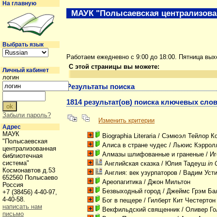
На главную
МАУК "Полысаевская централизова
Выбрать язык
Работаем ежедневно с 9:00 до 18:00. Пятница вы
С этой страницы вы можете:
Личный кабинет
логин
Результаты поиска
1814 результат(ов) поиска ключевых слов
Забыли пароль?
Изменить критерии
Адрес
МАУК
Biographia Literaria
/ Сэмюэл Тейлор К
"Полысаевская
Алиса в стране чудес
/ Льюис Кэррол
централизованная
Алмазы шлифованные и граненые
/ И
библиотечная
система"
Английская сказка
/ Юлия Тадеуш
in
Космонавтов д.53
Англия: век узурпаторов
/ Вадим Уст
652560 Полысаево
Ареопагитика
/ Джон Мильтон
Россия
Безвыходный город
/ Джеймс Грэм Ба
+7 (38456) 4-40-97,
4-40-58.
Бог в пещере
/ Гилберт Кит Честертон
написать нам
Векфильдский священник
/ Оливер Г
письмо