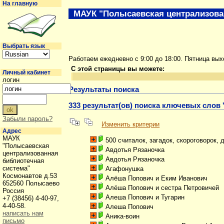
На главную
МАУК "Полысаевская централизова
Выбрать язык
Работаем ежедневно с 9:00 до 18:00. Пятница вы
С этой страницы вы можете:
Личный кабинет
логин
Результаты поиска
333 результат(ов) поиска ключевых слов
Забыли пароль?
Изменить критерии
Адрес
МАУК
500 считалок, загадок, скороговорок, 
"Полысаевская
Авдотья Рязаночка
централизованная
Авдотья Рязаночка
библиотечная
система"
Агафонушка
Космонавтов д.53
Алёша Попович и Еким Иванович
652560 Полысаево
Алёша Попович и сестра Петровичей
Россия
Алеша Попович и Тугарин
+7 (38456) 4-40-97,
4-40-58.
Алеша Попович
написать нам
Аника-воин
письмо