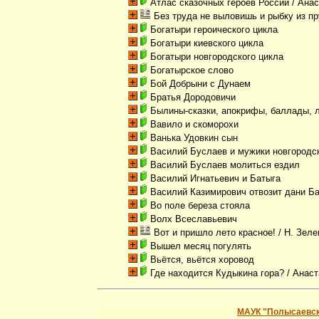
Атлас сказочных героев России
/ Анас
Без труда не выловишь и рыбку из п
Богатыри героического цикла
Богатыри киевского цикла
Богатыри новгородского цикла
Богатырское слово
Бой Добрыни с Дунаем
Братья Дородовичи
Былины-сказки, апокрифы, баллады, 
Вавило и скоморохи
Ванька Удовкин сын
Василий Буслаев и мужики новгородс
Василий Буслаев молиться ездил
Василий Игнатьевич и Батыга
Василий Казимирович отвозит дани Б
Во поле береза стояла
Волх Всеславьевич
Вот и пришло лето красное!
/ Н. Зел
Вышел месяц погулять
Вьётся, вьётся хоровод
Где находится Кудыкина гора?
/ Анас
МАУК "Полысаевск