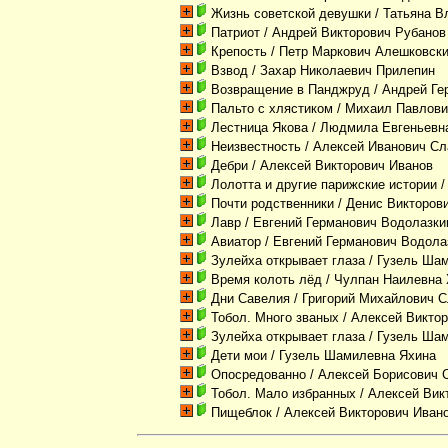
Жизнь советской девушки
/ Татьяна 
Патриот
/ Андрей Викторович Рубанов
Крепость
/ Петр Маркович Алешковск
Взвод
/ Захар Николаевич Прилепин
Возвращение в Панджруд
/ Андрей Ге
Пальто с хлястиком
/ Михаил Павлов
Лестница Якова
/ Людмила Евгеньевн
Неизвестность
/ Алексей Иванович Сл
Дебри
/ Алексей Викторович Иванов
Лолотта и другие парижские истории
/
Почти родственники
/ Денис Викторов
Лавр
/ Евгений Германович Водолазки
Авиатор
/ Евгений Германович Водола
Зулейха открывает глаза
/ Гузель Ша
Время колоть лёд
/ Чулпан Наилевна
Дни Савелия
/ Григорий Михайлович 
Тобол. Много званых
/ Алексей Викто
Зулейха открывает глаза
/ Гузель Ша
Дети мои
/ Гузель Шамилевна Яхина
Опосредованно
/ Алексей Борисович 
Тобол. Мало избранных
/ Алексей Вик
Пищеблок
/ Алексей Викторович Иван