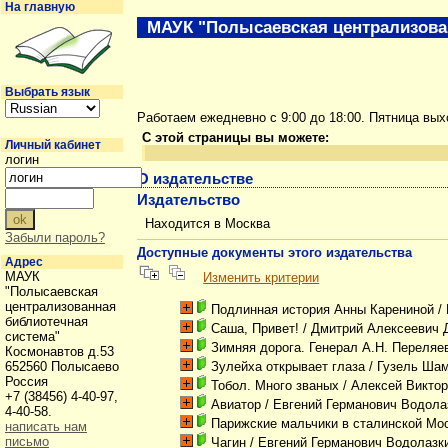
На главную
МАУК "Полысаевская централизова
Выбрать язык
Работаем ежедневно с 9:00 до 18:00. Пятница вы
С этой страницы вы можете:
Личный кабинет
логин
О издательстве
Издательство
Находится в Москва
Забыли пароль?
Доступные документы этого издательства
Адрес
МАУК
Изменить критерии
"Полысаевская
централизованная
Подлинная история Анны Карениной
/
библиотечная
Саша, Привет!
/ Дмитрий Алексеевич 
система"
Зимняя дорога. Генерал А.Н. Переляев
Космонавтов д.53
652560 Полысаево
Зулейха открывает глаза
/ Гузель Ша
Россия
Тобол. Много званых
/ Алексей Викто
+7 (38456) 4-40-97,
Авиатор
/ Евгений Германович Водола
4-40-58.
Парижские мальчики в сталинской Мо
написать нам
письмо
Чагин
/ Евгений Германович Водолазк