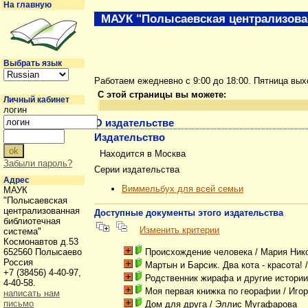
На главную
МАУК "Полысаевская централизова
Выбрать язык
Работаем ежедневно с 9:00 до 18:00. Пятница вы
С этой страницы вы можете:
Личный кабинет
логин
О издательстве
Издательство
Находится в Москва
Забыли пароль?
Серии издательства
Адрес
Виммельбух для всей семьи
МАУК
"Полысаевская
централизованная
Доступные документы этого издательства
библиотечная
Изменить критерии
система"
Космонавтов д.53
Происхождение человека
/ Мария Ник
652560 Полысаево
Россия
Мартын и Барсик. Два кота - красота!
/
+7 (38456) 4-40-97,
Родственник жирафа и другие истори
4-40-58.
Моя первая книжка по георафии
/ Иго
написать нам
письмо
Дом для друга
/ Эллис Мугафарова