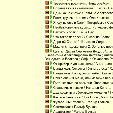
Тревожные родители
/ Тина Брайсон
Большая книга самолётов
/ Сергей Са
Едим как в сказке
/ Татьяна Алексеев
Роем, грузим, строим
/ Оле Кёнекке
Я иду искать в Санкт-Петербурге
/ Св
Необыкновенные куры для лучшего ф
Секреты собак
/ Саша Рауш
Что такое человек?
/ Сюзанна Гёлих
Дорогой Санта!
/ Шарлотта Инден
Мафия с подоконника 2. Зелёные прот
Цвета
/ Дарья Сергеевна Доцук ; Оль
; Валентина Александровна Дёгтева ; Анто
Геннадьевна Волкова ; Софья Оскаровна Р
От пробирки до кастрюли
/ Анастасия
Банда лам. Секреты Тёмного леса
/ Х
Банда лам. На седьмом небе
/ Хайке
Приключения Майи, или История необ
Путешествие во времени. Эволюция ч
Счастливые коньки
/ Наталья Констан
Дед кошмар и сбежавшие желания
/ П
Как всё менялось
/ Тиа Орси ; Макс 
Футбольный тренер
/ Ральф Бучков
Стоматолог
/ Ральф Бучков
Архитектор
/ Ральф Бучков