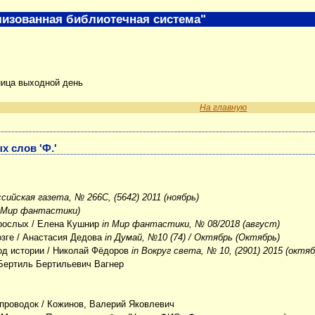
изованная библиотечная система"
ница выходной день
На главную
х слов 'Ф.'
ссийская газета, № 266С, (5642) 2011 (ноябрь)
 Мир фантастики)
зрослых
/ Елена Кушнир
in Мир фантастики, № 08/2018 (август)
озге
/ Анастасия Дедова
in Думай, №10 (74) / Октябрь (Октябрь)
од истории
/ Николай Фёдоров
in Вокруг света, № 10, (2901) 2015 (октяб
Бертиль Бертильевич Вагнер
 проводок
/ Кожинов, Валерий Яковлевич