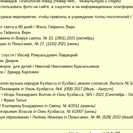
р Мамедов. Психология побед
(Номер ФИС . Физкультура и спорт)
использовать фото на сайте, в соцсетях и на информационных платформ
турные мероприятия, чтобы привлечь в учреждение толпы посетителей
/
уг света в 80 дней
/ Жюль Габриэль Верн
ь Габриэль Верн
гамина
in Вокруг света, № 10, (2901) 2015 (октябрь)
фрах
in Полысаево, № 27, (1116) 2021 (июнь)
т спустя
/ Иосиф Ромуальдович Лаврецкий
ис Деарне
оворок, для детей
/ Николай Николаевич Красильников
ок
/ Эдвард Карлович
сезон музыка народов Кузбасса
in Кузбасс регион согласия, Выпуск № 5/
 Пономарёв
in Уголь Кузбасса, №4, (058) 2017 (Июль - Август)
*
/ Игорь Леонидович Волгин
in Огни Кузбасса, №5 / 2021 (Сентябрь - О
"
/ Франк Тилье
/ Екатерина Бондаренко
in Смена, № 4/2011 (апрель)
ригорьевич Власов
in Огни Кузбасса, № 6/2007 (июнь)
ум образования
/ Любовь Иванова
in Полысаево, № 48, (528) 2010 (декаб
е