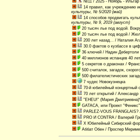
№11 / 2025 - Ноябрь - Ильга
14 правил, как учреждению 
культуры, № 5/2020 (май)
14 способов продвигать куль
культуры, № 9, 2019 (август)
20 тысяч лье под водой. Вокр
20 тысяч лье под водой
/ Жюл
200 лет назад...
/ Наталия А
30.0 фактов о кузбассе в ци
36 ключей
/ Надин Дебертоли
40 миллионов испанцев 40 ле
5 секретов о драконах
/ Франс
500 считалок, загадок, скорог
500 филателистических загад
7 чудес Новокузнецка
70-й юбилейный концертный 
70 лет открытий
/ Александр
"EHEU!" (Мария Дмитриевна)
GATACA, или Проект "Феникс
PARLEZ-VOUS FRANGLAIS?
PRO И CONTRA
/ Валерий Г
X Юбилейный Сибирский фор
Аббат Обен
/ Проспер Мерим