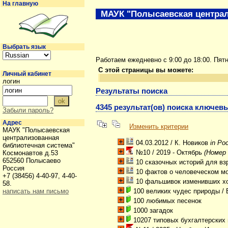
На главную
МАУК "Полысаевская централ
Выбрать язык
Работаем ежедневно с 9:00 до 18:00. Пят
С этой страницы вы можете:
Личный кабинет
логин
Результаты поиска
4345 результат(ов) поиска ключевы
Забыли пароль?
Адрес
Изменить критерии
МАУК "Полысаевская
централизованная
04.03.2012
/ К. Новиков
in Ро
библиотечная система"
№10 / 2019 - Октябрь
(Номер
Космонавтов д.53
652560 Полысаево
10 сказочных историй для в
Россия
10 фактов о человеческом м
+7 (38456) 4-40-97, 4-40-
10 фальшивок изменивших х
58.
написать нам письмо
100 великих чудес природы
/ 
100 любимых песенок
1000 загадок
10207 типовых бухгалтерских