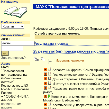
На главную
МАУК "Полысаевская централизова
Выбрать язык
Работаем ежедневно с 9:00 до 18:00. Пятница вы
С этой страницы вы можете:
Личный кабинет
логин
Результаты поиска
25 результат(ов) поиска ключевых слов '
Забыли пароль?
Изменить критерии
Адрес
МАУК
Аппаратный фронт
/ Семён Аркадьев
"Полысаевская
централизованная
Год космических хлопот
/ Эдуард Ге
библиотечная
Дом на "тарелке"
/ Виталий Правдив
система"
Институт высоких технологий
in Угол
Космонавтов д.53
"Караваны ракет помчат нас вперёд от
652560 Полысаево
(март)
Россия
+7 (38456) 4-40-97,
Колени и стопы без боли. Как сохран
4-40-58.
Михайлович Бубновский
написать нам
Космические университеты Юрия Гаг
письмо