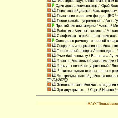
"Нас здесь ждут, о нас помнят, нам 
Один день с космонавтом
/ Юрий Вла
Поиск знаний должен быть адресным
Положение о системе фондов ЦБС
i
После хотьбы - упражнения!
/ Анна Г
Простейшие авиамодели
/ Алексей М
Работники ближнего космоса
/ Михаи
С асфальта - в небо : летающие авто
Слесарь по ремонту топливной аппар
Сохранить информационное богатств
Телеграфный аппарат Александра II
/
Учим библиопоиску
/ Валентина Лун
Фиаско обязательной украинизации
/ 
Формулы лечебных упражнений
/ Лео
"Чекисты отдела охраны полны огромн
Четырежды золотой дебют на первен
([24/03/2026])
Эпилепсия: как облегчить страдания 
Эра двухкрылых...
/ Сергей Иванов
i
МАУК "Полысаевск