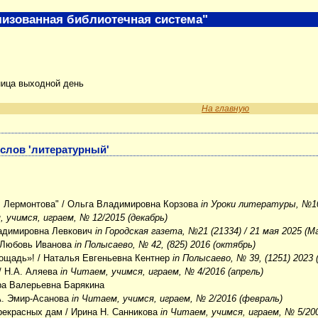
изованная библиотечная система"
ница выходной день
На главную
 слов 'литературный'
. Лермонтова"
/ Ольга Владимировна Корзова
in Уроки литературы, №10
, учимся, играем, № 12/2015 (декабрь)
адимировна Левкович
in Городская газета, №21 (21334) / 21 мая 2025 (М
 Любовь Иванова
in Полысаево, № 42, (825) 2016 (октябрь)
ощадь»!
/ Наталья Евгеньевна Кентнер
in Полысаево, № 39, (1251) 2023 
/ Н.А. Аляева
in Читаем, учимся, играем, № 4/2016 (апрель)
ра Валерьевна Барякина
А. Эмир-Асанова
in Читаем, учимся, играем, № 2/2016 (февраль)
рекрасных дам
/ Ирина Н. Санникова
in Читаем, учимся, играем, № 5/200