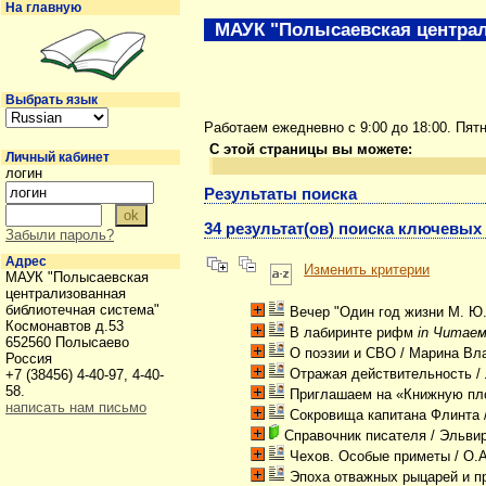
На главную
МАУК "Полысаевская централ
Выбрать язык
Работаем ежедневно с 9:00 до 18:00. Пят
С этой страницы вы можете:
Личный кабинет
логин
Результаты поиска
34 результат(ов) поиска ключевых
Забыли пароль?
Адрес
Изменить критерии
МАУК "Полысаевская
централизованная
библиотечная система"
Вечер "Один год жизни М. Ю
Космонавтов д.53
В лабиринте рифм
in Читаем
652560 Полысаево
О поэзии и СВО
/ Марина Вл
Россия
Отражая действительность
/
+7 (38456) 4-40-97, 4-40-
58.
Приглашаем на «Книжную пл
написать нам письмо
Сокровища капитана Флинта
Справочник писателя
/ Эльви
Чехов. Особые приметы
/ О.
Эпоха отважных рыцарей и п