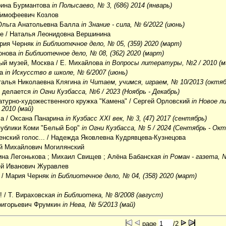
рина Бурмантова
in Полысаево, № 3, (686) 2014 (январь)
Тимофеевич Козлов
Ольга Анатольевна Балла
in Знание - сила, № 6/2022 (июнь)
ие
/ Наталья Леонидовна Вершинина
рия Черняк
in Библиотечное дело, № 05, (359) 2020 (март)
донова
in Библиотечное дело, № 08, (362) 2020 (март)
ый музей, Москва
/ Е. Михайлова
in Вопросы литературы, №2 / 2010 (м
ва
in Искусство в школе, № 6/2007 (июнь)
талья Николаевна Клягина
in Читаем, учимся, играем, № 10/2013 (октяб
о делается
in Огни Кузбасса, №6 / 2023 (Ноябрь - Декабрь)
атурно-художественного кружка "Камена"
/ Сергей Орловский
in Новое 
 2010 (май)
са
/ Оксана Панарина
in Кузбасс XXI век, № 3, (47) 2017 (сентябрь)
ублики Коми "Белый Бор"
in Огни Кузбасса, № 5 / 2024 (Сентябрь - Окт
енский голос...
/ Надежда Яковлевна Кудрявцева-Кузнецова
й Михайлович Могилянский
ина Легонькова ; Михаил Свищев ; Алёна Бабанская
in Роман - газета, 
ей Иванович Журавлев
/ Мария Черняк
in Библиотечное дело, № 04, (358) 2020 (март)
!
/ Т. Вираховская
in Библиотека, № 8/2008 (август)
Григорьевич Фрумкин
in Нева, № 5/2013 (май)
page
/2