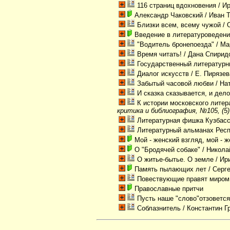
116 страниц вдохновения
/ И
Александр Чаковский
/ Иван 
Близки всем, всему чужой
/ 
Введение в литературоведен
"Водитель бронепоезда"
/ Ма
Время читать!
/ Дана Спири
Государственный литературн
Диалог искусств
/ Е. Пирязе
Забытый часовой любви
/ На
И сказка сказывается, и дел
К истории московского литер
критика и библиография, №105, (5)
Литературная фишка Кузбас
Литературный альманах Респ
Мой - женский взгляд, мой - ж
О "Бродячей собаке"
/ Никола
О житье-бытье. О земле
/ Ир
Память пылающих лет
/ Серг
Повествующие правят миром
Православные притчи
Пусть наше "слово"отзовется
Соблазнитель
/ Константин 