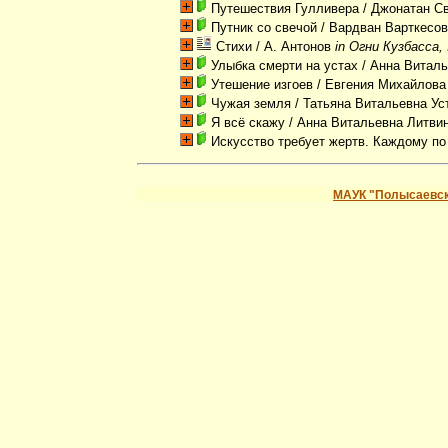
Путешествия Гулливера
/ Джонатан С
Путник со свечой
/ Вардван Варткесо
Стихи
/ А. Антонов
in Огни Кузбасса,
Улыбка смерти на устах
/ Анна Виталь
Утешение изгоев
/ Евгения Михайлова
Чужая земля
/ Татьяна Витальевна Ус
Я всё скажу
/ Анна Витальевна Литви
Искусство требует жертв. Каждому по
МАУК "Полысаевск