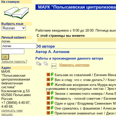
На главную
МАУК "Полысаевская централизова
Выбрать язык
Работаем ежедневно с 9:00 до 18:00. Пятница вы
С этой страницы вы можете:
Личный кабинет
логин
Об авторе
Автор А. Антонов
Работы и произведения данного автора
Забыли пароль?
Изменить критерии
Адрес
МАУК
Бальзам из сожалений
/ Евгения Мих
"Полысаевская
централизованная
Вич и спид: что с этим делать?
/ Конс
библиотечная
Житейские воззрения кота Мурра вку
система"
уцелевшими в макулатурных листах
/ Эрнс
Космонавтов д.53
Звонок с неизвестного номера
/ Анна 
652560 Полысаево
Ненависть - плохой советчик
/ Евгения
Россия
+7 (38456) 4-40-97,
Один и одна
/ Владимир Семенович М
4-40-58.
Они сражались с фашизмом
/ Алекса
написать нам
Приключения знаменитых книг
/ Джон 
письмо