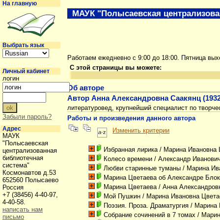
На главную
МАУК "Полысаевская централизова
Выбрать язык
Работаем ежедневно с 9:00 до 18:00. Пятница вы
С этой страницы вы можете:
Личный кабинет
логин
Об авторе
Автор Анна Александровна Саакянц (1932 
литературовед, крупнейший специалист по творче
Забыли пароль?
Работы и произведения данного автора
Адрес
Изменить критерии
МАУК
"Полысаевская
Избранная лирика
/ Марина Ивановна 
централизованная
библиотечная
Колесо времени
/ Александр Иванови
система"
Любви старинные туманы
/ Марина Ив
Космонавтов д.53
Марина Цветаева об Александре Бло
652560 Полысаево
Марина Цветаева
/ Анна Александров
Россия
+7 (38456) 4-40-97,
Мой Пушкин
/ Марина Ивановна Цвета
4-40-58.
Поэзия. Проза. Драматургия
/ Марина 
написать нам
Собрание сочинений в 7 томах
/ Марин
письмо