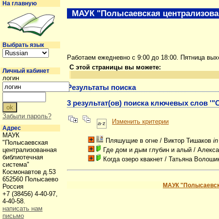
На главную
МАУК "Полысаевская централизова
Выбрать язык
Работаем ежедневно с 9:00 до 18:00. Пятница вы
С этой страницы вы можете:
Личный кабинет
логин
Результаты поиска
3 результат(ов) поиска ключевых слов '"
Забыли пароль?
Изменить критерии
Адрес
МАУК
Пляшущие в огне
/ Виктор Тишаков
i
"Полысаевская
централизованная
Где дом и дым глубин и алый
/ Алекса
библиотечная
Когда озеро квакнет
/ Татьяна Волоши
система"
Космонавтов д.53
652560 Полысаево
МАУК "Полысаевск
Россия
+7 (38456) 4-40-97,
4-40-58.
написать нам
письмо