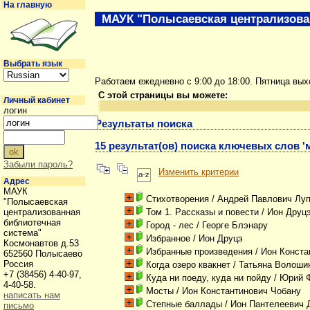
На главную
МАУК "Полысаевская централизова
Выбрать язык
Работаем ежедневно с 9:00 до 18:00. Пятница вы
С этой страницы вы можете:
Личный кабинет
логин
Результаты поиска
15 результат(ов) поиска ключевых слов '
Забыли пароль?
Изменить критерии
Адрес
МАУК
Стихотворения
/ Андрей Павлович Лу
"Полысаевская
централизованная
Том 1. Рассказы и повести
/ Ион Друц
библиотечная
Город - лес
/ Георге Блэнару
система"
Избранное
/ Ион Друцэ
Космонавтов д.53
Избранные произведения
/ Ион Конста
652560 Полысаево
Россия
Когда озеро квакнет
/ Татьяна Волоши
+7 (38456) 4-40-97,
Куда ни поеду, куда ни пойду
/ Юрий 
4-40-58.
Мосты
/ Ион Константинович Чобану
написать нам
Степные баллады
/ Ион Пантелеевич 
письмо