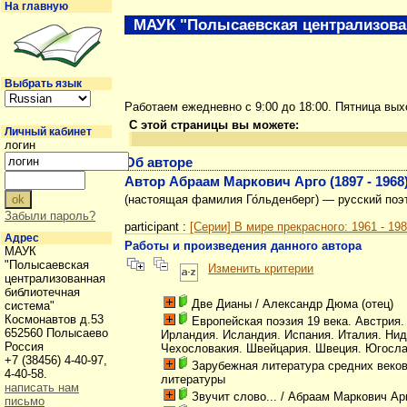
На главную
МАУК "Полысаевская централизова
Выбрать язык
Работаем ежедневно с 9:00 до 18:00. Пятница вы
С этой страницы вы можете:
Личный кабинет
логин
Об авторе
Автор Абраам Маркович Арго (1897 - 1968
(настоящая фамилия Го́льденберг) — русский поэт
Забыли пароль?
participant :
[Серии] В мире прекрасного: 1961 - 19
Адрес
Работы и произведения данного автора
МАУК
"Полысаевская
Изменить критерии
централизованная
библиотечная
Две Дианы
/ Александр Дюма (отец)
система"
Космонавтов д.53
Европейская поэзия 19 века. Австрия.
652560 Полысаево
Ирландия. Исландия. Испания. Италия. Ни
Россия
Чехословакия. Швейцария. Швеция. Югосл
+7 (38456) 4-40-97,
Зарубежная литература средних веков
4-40-58.
литературы
написать нам
Звучит слово...
/ Абраам Маркович Ар
письмо