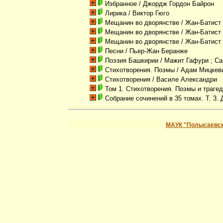
Избранное
/ Джордж Гордон Байрон
Лирика
/ Виктор Гюго
Мещанин во дворянстве
/ Жан-Батист
Мещанин во дворянстве
/ Жан-Батист
Мещанин во дворянстве
/ Жан-Батист
Песни
/ Пьер-Жан Беранже
Поэзия Башкирии
/ Мажит Гафури ; Са
Стихотворения. Поэмы
/ Адам Мицкев
Стихотворения
/ Василе Александри
Том 1. Стихотворения. Поэмы и трагед
Собрание сочинений в 35 томах. Т. 3.
МАУК "Полысаевск