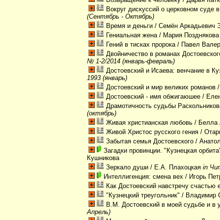
Вокруг дискуссий о церковном суде 
(Сентябрь - Октябрь)
Время и деньги
/ Семён Аркадьевич 
Гениальная жена
/ Мария Поздняков
Гений в тисках пророка
/ Павел Вале
Двойничество в романах Достоевског
№ 1-2/2014 (январь-февраль)
Достоевский и Исаева: венчание в Ку
1993 (январь)
Достоевский и мир великих романов
/
Достоевский - имя обжигаюшее
/ Еле
Драмотичность судьбы Раскольников
(октябрь)
Живая христианская любовь
/ Белла
Живой Христос русского гения
/ Отар
Забытая семья Достоевского
/ Анато
Загадки провинции. "Кузнецкая орбит
Кушникова
Зеркало души
/ Е.А. Плахоцкая
in Чи
Интеллигенция: смена вех
/ Игорь Пет
Как Достоевский навстречу счастью 
"Кузнецкий треугольник"
/ Владимир 
В.М. Достоевский в моей судьбе и в 
Апрель)