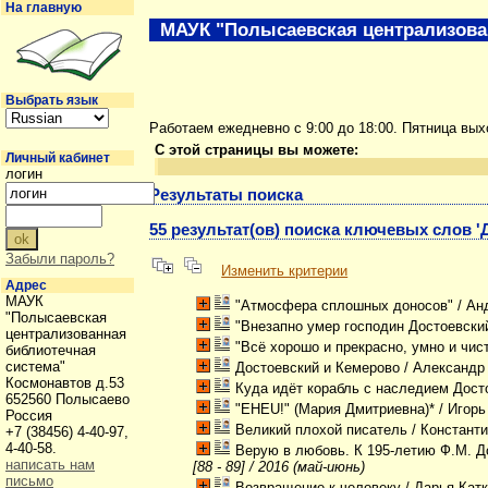
На главную
МАУК "Полысаевская централизова
Выбрать язык
Работаем ежедневно с 9:00 до 18:00. Пятница вы
С этой страницы вы можете:
Личный кабинет
логин
Результаты поиска
55 результат(ов) поиска ключевых слов '
Забыли пароль?
Изменить критерии
Адрес
МАУК
"Атмосфера сплошных доносов"
/ Ан
"Полысаевская
"Внезапно умер господин Достоевский.
централизованная
"Всё хорошо и прекрасно, умно и чист
библиотечная
система"
Достоевский и Кемерово
/ Александр
Космонавтов д.53
Куда идёт корабль с наследием Дост
652560 Полысаево
"EHEU!" (Мария Дмитриевна)*
/ Игор
Россия
Великий плохой писатель
/ Констант
+7 (38456) 4-40-97,
4-40-58.
Верую в любовь. К 195-летию Ф.М. Д
написать нам
[88 - 89] / 2016 (май-июнь)
письмо
Возвращение к человеку
/ Дарья Кат